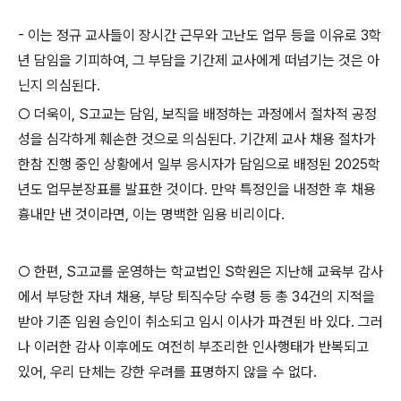
-
이는 정규 교사들이 장시간 근무와 고난도 업무 등을 이유로
3
학
년 담임을 기피하여
,
그 부담을 기간제 교사에게 떠넘기는 것은 아
닌지 의심된다
.
○
더욱이
, S
고교는 담임
,
보직을 배정하는 과정에서 절차적 공정
성을 심각하게 훼손한 것으로 의심된다
.
기간제 교사 채용 절차가
한참 진행 중인 상황에서 일부 응시자가 담임으로 배정된
2025
학
년도 업무분장표를 발표한 것이다
.
만약 특정인을 내정한 후 채용
흉내만 낸 것이라면
,
이는 명백한 임용 비리이다
.
○
한편
, S
고교를 운영하는 학교법인
S
학원은 지난해 교육부 감사
에서 부당한 자녀 채용
,
부당 퇴직수당 수령 등 총
34
건의 지적을
받아 기존 임원 승인이 취소되고 임시 이사가 파견된 바 있다
.
그러
나 이러한 감사 이후에도 여전히 부조리한 인사행태가 반복되고
있어
,
우리 단체는 강한 우려를 표명하지 않을 수 없다
.