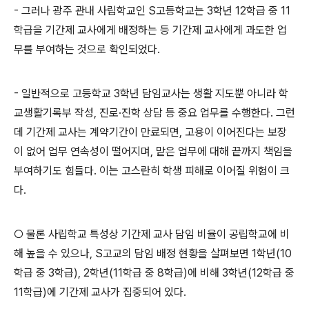
-
그러나 광주 관내 사립학교인
S
고등학교는
3
학년
12
학급 중
11
학급을 기간제 교사에게 배정하는 등 기간제 교사에게 과도한 업
무를 부여하는 것으로 확인되었다
.
-
일반적으로 고등학교
3
학년 담임교사는 생활 지도뿐 아니라 학
교생활기록부 작성
,
진로
·
진학 상담 등 중요 업무를 수행한다
.
그런
데 기간제 교사는 계약기간이 만료되면
,
고용이 이어진다는 보장
이 없어 업무 연속성이 떨어지며
,
맡은 업무에 대해 끝까지 책임을
부여하기도 힘들다
.
이는 고스란히 학생 피해로 이어질 위험이 크
다
.
○
물론 사립학교 특성상
기간제 교사 담임 비율이 공립학교에 비
해 높을 수 있으나
, S
고교의 담임 배정 현황을 살펴보면
1
학년
(10
학급 중
3
학급
), 2
학년
(11
학급 중
8
학급
)
에 비해
3
학년
(12
학급 중
11
학급
)
에 기간제 교사가 집중되어 있다
.