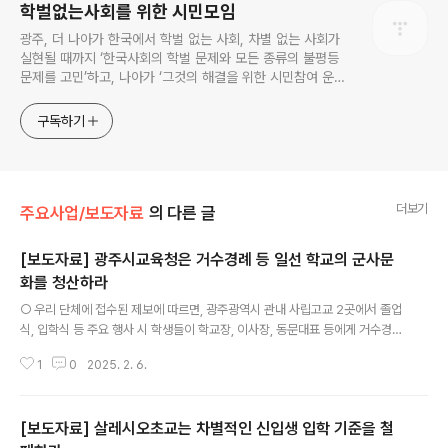
학벌없는사회를 위한 시민모임
광주, 더 나아가 한국에서 학벌 없는 사회, 차별 없는 사회가
실현될 때까지 ‘한국사회의 학벌 문제와 모든 종류의 불평등
문제를 고민’하고, 나아가 ‘그것의 해결을 위한 시민참여 운
동’을 펼치고 있는 비영리민간단체입니다.
구독하기
더보기
주요사업/보도자료
의 다른 글
[보도자료] 광주시교육청은 거수경례 등 일선 학교의 군사문
화를 청산하라
글 내용
○ 우리 단체에 접수된 제보에 따르면, 광주광역시 관내 사립고교 2곳에서 졸업
식, 입학식 등 주요 행사 시 학생들이 학교장, 이사장, 동문대표 등에게 거수경례
를 하는 관행이 유지되고 있는 것으로 확인되었다. - 이처럼 학생들이 질서정연
1
0
2025. 2. 6.
하게 도열한 후 거수경례를 하는 것은 일제강점기와 군사문화가 결합된 행태이
자, 과거 권위주의적인 교육의 잔재이다. 이들 학교는 거수경례 시 ‘교훈’, ‘학교
이름’ 등의 구호를 외치고 있는데, 이는 군대에서 ‘돌격’ 등의 전투 구호를 외치
[보도자료] 살레시오초교는 차별적인 신입생 입학 기준을 철
며 경례하는 방식과 유사하다. ○ 우리 사회가 민주화를 이루면서 교육현장의