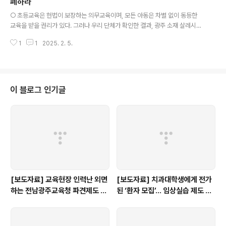
군사문화는 대부분 사라졌다. 2011년 고등학교 교련이 폐지된 이후, 군사문화
폐하라
글 내용
의 상징인 조회대도 대부분 철거되었으며, 광주시교육청을 비롯한 여러 교육청
○ 초등교육은 헌법이 보장하는 의무교육이며, 모든 아동은 차별 없이 동등한
이 교가·교표·..
교육을 받을 권리가 있다. 그러나 우리 단체가 확인한 결과, 광주 소재 살레시오
초교의 신입생 입학 기준이 교육의 공정성과 아동의 교육권을 침해할 우려가 있
1
1
2025. 2. 5.
는 것으로 파악됐다.○ 2025학년도 살레시오초교 신입생 추첨 업무 계획에 따
르면, 학교는 추첨을 통해 면접 대상자를 선발한 후, 면접 과정에서 인지 능력 및
정의적 영역이 낮게 평가되거나 ADHD 및 정서장애 등 학습장애가 의심되는
학생을 학부모 동의하에 합격 대상에서 제외하고 있다. - 하지만 이는 헌법과 법
률이 보장하는 교육권을 침해할 가능성이 크다. 헌법 제31조 제1항은 "모든 국
이 블로그 인기글
민은 능력에 따라 균등하게 교육받을 권리를 가진다."고 규정하고 있으며, 초·중
등교육법 제1..
[보도자료] 교육현장 인력난 외면
[보도자료] 치과대학생에게 전가
하는 전남광주교육청 파견제도 재
된 ‘환자 모집’… 임상실습 제도 개
검토해야
선 촉구