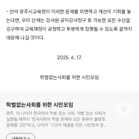
-
만약 광주시교육청이 이러한 문제를 외면하고 개선의 기회를 놓
는다면
,
우리 단체는 감사원 공익감사청구 등 가능한 모든 수단을
강구하여 교육재정이 공정하고 투명하게 집행될 수 있도록 끝까지
대응해 나갈 것이다
.
2025. 6. 17.
학벌없는사회를 위한 시민모임
로그 정보
학벌없는사회를 위한 시민모임
광주, 더 나아가 한국에서 학벌 없는 사회, 차별 없는 사회가
실현될 때까지 ‘한국사회의 학벌 문제와 모든 종류의 불평등
문제를 고민’하고, 나아가 ‘그것의 해결을 위한 시민참여 운
동’을 펼치고 있는 비영리민간단체입니다.
구독하기