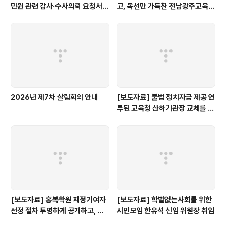
민원 관련 감사·수사의뢰 요청서,
고, 독선만 가득찬 전남광주교육감
정보공개 대상”
인수위 백서
2026년 제7차 살림회의 안내
[보도자료] 불법 정치자금 제공 연
루된 교육청 산하기관장 교체를 촉
구한다.
[보도자료] 홍복학원 재정기여자
[보도자료] 학벌없는사회를 위한
선정 절차 투명하게 공개하고, 철
시민모임 한유석 신임 위원장 취임
저히 검증해야