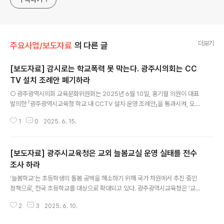
더보기
주요사업/보도자료
의 다른 글
[보도자료] 감시로는 학교폭력 못 막는다. 광주시의회는 CC
TV 설치 조례안 폐기하라
글 내용
○ 광주광역시의회 교육문화위원회는 2025년 6월 10일, 홍기월 의원이 대표
발의한 「광주광역시교육청 학교 내 CCTV 설치·운영 조례안」을 통과시켜, 오는
6월16일 본회의 통과를 앞두고 있다. 이에 따라 광주시교육청은 올해 약 63억
1
0
2025. 6. 15.
원의 예산을 들여 CCTV 설치와 통합관제 시스템을 구축할 예정이다. 연도20
25년2026년2027년2028년2029년세출6,387,8496,547,5816,895,
0047,125,0847,268,928▲ 광주광역시교육청 학교 내 CCTV 설치·운영
[보도자료] 광주시교육청은 교외 늘봄교실 운영 실태를 전수
조례 관련 비용추계 결과 (단위 : 천원) - 이에 우리 단체는 해당 조례안이 학생
과 교직원의 사생활과 인권을 침해할 우려가 크다는 점에서 깊은 유감을 표한
조사 하라
글 내용
다. ○ CCTV 설치·운영 조례안은 학교폭력 등 범죄 예방을 명분..
‘늘봄학교’는 초등학생의 돌봄 공백을 해소하기 위해 국가 차원에서 추진 중인
정책으로, 전국 초등학교를 대상으로 확대되고 있다. 광주광역시교육청은 ‘교내
늘봄교실’과 함께, 온(溫)마을 다(多)봄터(‘교외 늘봄교실’) 등 여러 형태의 늘봄
2
3
2025. 6. 10.
사업을 2024년부터 시행하고 있다. 하지만 불법 댓글 의혹이 제기된 보수 성향
민간단체인 ‘리박스쿨’이 늘봄학교 강사를 양성해 학교에 파견한 사실이 드러나