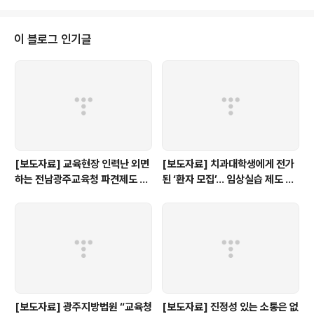
면서, 해당 프로그램을 지원받는 학생들에 대한 걱정의 목소리가 커지고 있다.
이에 따라 우리 단체는 민간단체가 위탁 운영 중인 교외 늘봄교실에 대해 모니
터링을 실시했다. 1. 영리사업과의 중복 운영 및 이중 수익 구조 가능성2025년
이 블로그 인기글
기준 민간 위탁기관 33곳 중 일부(6곳)는 학원, 문화센터, 심리상담소, 주식회
사 ..
[보도자료] 교육현장 인력난 외면
[보도자료] 치과대학생에게 전가
하는 전남광주교육청 파견제도 재
된 ‘환자 모집’… 임상실습 제도 개
검토해야
선 촉구
[보도자료] 광주지방법원 “교육청
[보도자료] 진정성 있는 소통은 없