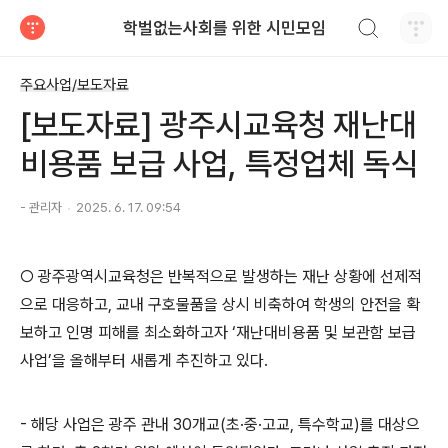
검색하기
학벌없는사회를 위한 시민모임
티스토리
주요사업/보도자료
[보도자료] 광주시교육청 재난대
비용품 보급 사업, 특정업체 독식
- 관리자
2025. 6. 17. 09:54
○
광주광역시교육청은 반복적으로 발생하는 재난 상황에 선제적
으로 대응하고
,
교내 구호물품을 상시 비축하여 학생의 안전을 확
보하고 인명 피해를 최소화하고자
‘
재난대비용품 및 보관함 보급
사업
’
을 올해부터 새롭게 추진하고 있다
.
-
해당 사업은 광주 관내
30
개교
(
초
·
중
·
고교
,
특수학교
)
를 대상으