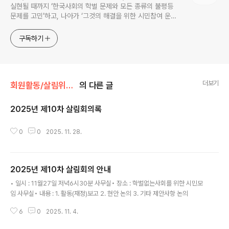
실현될 때까지 ‘한국사회의 학벌 문제와 모든 종류의 불평등
문제를 고민’하고, 나아가 ‘그것의 해결을 위한 시민참여 운
동’을 펼치고 있는 비영리민간단체입니다.
구독하기
더보기
회원활동/살림위원회
의 다른 글
2025년 제10차 살림회의록
글 내용
0
0
2025. 11. 28.
2025년 제10차 살림회의 안내
글 내용
• 일시 : 11월27일 저녁6시30분 사무실• 장소 : 학벌없는사회를 위한 시민모
임 사무실• 내용 : 1. 활동(재정)보고 2. 현안 논의 3. 기타 제안사항 논의
6
0
2025. 11. 4.