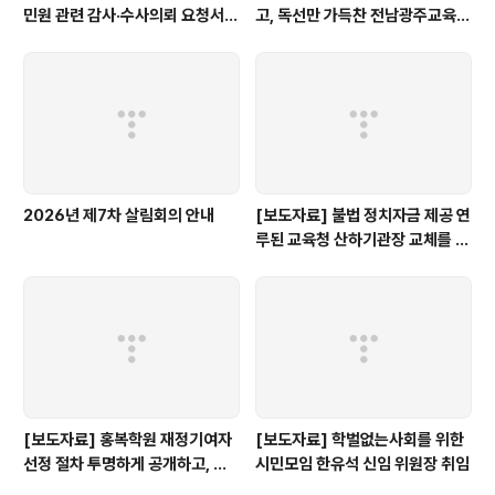
민원 관련 감사·수사의뢰 요청서,
고, 독선만 가득찬 전남광주교육감
정보공개 대상”
인수위 백서
2026년 제7차 살림회의 안내
[보도자료] 불법 정치자금 제공 연
루된 교육청 산하기관장 교체를 촉
구한다.
[보도자료] 홍복학원 재정기여자
[보도자료] 학벌없는사회를 위한
선정 절차 투명하게 공개하고, 철
시민모임 한유석 신임 위원장 취임
저히 검증해야