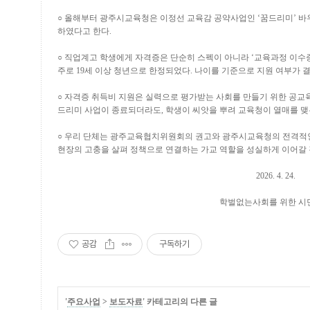
○
올해부터 광주시교육청은 이정선 교육감 공약사업인
‘
꿈드리미
’
바
하였다고 한다
.
○
직업계고 학생에게 자격증은 단순히 스펙이 아니라
‘
교육과정 이수
주로
19
세 이상 청년으로 한정되었다
.
나이를 기준으로 지원 여부가 
○
자격증 취득비 지원은 실력으로 평가받는 사회를 만들기 위한 공교
드리미 사업이 종료되더라도
,
학생이 씨앗을 뿌려 교육청이 열매를 맺
○
우리 단체는 광주교육협치위원회의 권고와 광주시교육청의 전격적
현장의 고충을 살펴 정책으로 연결하는 가교 역할을 성실하게 이어갈
2026. 4. 24.
학벌없는사회를 위한 시
공감
구독하기
'
주요사업
>
보도자료
' 카테고리의 다른 글