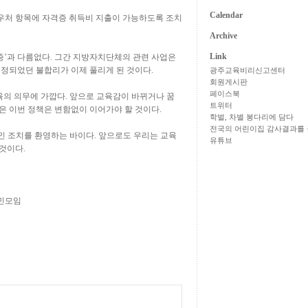
Calendar
우처 항목에 자격증 취득비 지출이 가능하도록 조치
Archive
Link
증
’
과 다름없다
.
그간 지방자치단체의 관련 사업은
결정되었던 불합리가 이제 풀리게 된 것이다
.
광주교육비리신고센터
회원게시판
페이스북
육의 의무에 가깝다
.
앞으로 교육감이 바뀌거나 꿈
트위터
은 이번 정책은 변함없이 이어가야 할 것이다
.
학벌, 차별 봉다리에 담다
전국의 어린이집 감사결과를 
인 조치를 환영하는 바이다
.
앞으로도 우리는 교육
유튜브
 것이다
.
민모임