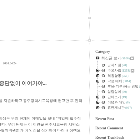
Category
최신글 보기
(5606)
2026.04.24
공지사항
(20)
주요사업
(1235)
회원활동
(251)
각종 매체
(3014)
중단없이 이어가야...
후원(기부)하는 방법
(
살림살이
(90)
단체소개
(19)
를 지원하라고 광주광역시교육청에 권고한 후 전격
이념과 대안
(8)
휴면게시판
(967)
학생은 우리 단체에 이메일을 보내
“
취업에 필수적
Recent Post
했다
.
우리 단체는 이 제안을 광주시교육청 시민소
Recent Comment
협치위원회가 이 안건을 심의하여 마침내 정책으
Recent Trackback