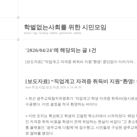
학벌없는사회를 위한 시민모임
notice
/
tag
/
localog
/
media
/
guestbook
/
admin
'2026/04/24'에 해당되는 글 1건
[보도자료] “직업계고 자격증 취득비 지원”환영! 중단없이 이어가야...
[보도자료] “직업계고 자격증 취득비 지원”환영! 
주요사업/보도자료
from
2026. 4. 24. 08:30
○
최근 광주교육협치위원회
가
‘
직업계고 학생 자격증 취득비
(
응시료
)
수용됐다
.
이번 결정을 적극 환영하는 바이다
.
○
이번 조치는 특성화고 학생의 간절한 목소리에서 시작되었다
.
해당 
인 자격증 취득 비용을 학생이 전액 부담하는 현실이 버겁다
.”
고 호소
통 플랫폼인
‘
광주교육 다함께
’
에 접수했고
,
시민들로 구성된 광주교육
로 열매를 맺었다
.