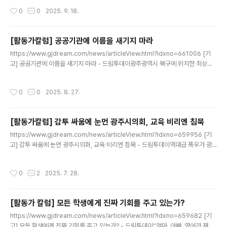
기 힘드니 노력하지 않을 때’ 망하지만, ‘볼 수 없는 것을www.jnilbo.com
작성시간
0
0
2025. 9. 18.
[활동가칼럼] 공공기관에 이름을 새기지 마라
글 내용
https://www.gjdream.com/news/articleView.html?idxno=661006 [기
고] 공공기관에 이름을 새기지 마라 - 드림투데이광주광역시 북구에 위치한 최상준
도서관은 광주광역시교육청 중앙도서관의 분관으로, 2014년 개관 이래 학생과 지
역민의 배움터로 자리매김해 왔다. 특히 2021년 증축 이후 이용자 수는 2022년 11
작성시간
0
0
2025. 8. 27.
www.gjdream.com
[활동가칼럼] 감투 싸움에 눈먼 광주시의회, 교육 비리엔 침묵
글 내용
https://www.gjdream.com/news/articleView.html?idxno=659956 [기
고] 감투 싸움에 눈먼 광주시의회, 교육 비리엔 침묵 - 드림투데이역대급 폭우가 광
주를 덮친 바로 다음 날인 7월 18일, 광주광역시의회는 예산결산특별위원회 위원 선
출을 두고 또다시 내홍을 겪었다. 수해 복구에 총력을 기울여야 할 시점임에도 본회
작성시간
0
2
2025. 7. 28.
의장은www.gjdream.com
[활동가 칼럼] 모든 학생에게 진짜 기회를 주고 있는가?
글 내용
https://www.gjdream.com/news/articleView.html?idxno=659682 [기
고] 모든 학생에게 진짜 기회를 주고 있는가? - 드림투데이“엄마, 아빠. 영어가 재밌