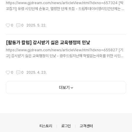
https://www.gjdream.com/news/articleView.html?idxno=657324 [딱
꼬집기] 유령 시민단체 손놓고, 멀쩡한 단체 트집 - 드림투데이비영리민간단체는 공
익활동을 통해 사회적 가치를 창출하는 민주주의의 기반으로, 이들 단체의 자율성과
지속가능한 성장을 지원하기 위해 제정된 비영리민간단체 지원법은 올해로 25년을
작성시간
0
0
2025. 5. 22.
맞www.gjdream.com
[활동가 칼럼] 감시받기 싫은 교육행정의 민낯
글 내용
https://www.gjdream.com/news/articleView.html?idxno=655827 [기
고] 감시받기 싫은 교육행정의 민낯 - 광주드림지난해 학벌없는사회를 위한 시민모
임은 광주광역시교육청과 산하 교육지원청을 상대로 정보 비공개(정보공개 거부) 처
분 취소 소송 4건을 진행했다. 결과는 분명했다. 그 중 2건은 광주시교육www.gjdr
작성시간
0
0
2025. 4. 23.
eam.com
더보기
의안내
티스토리
로그인
고객센터