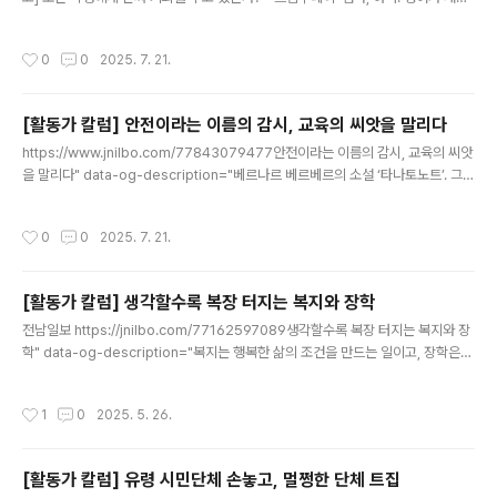
어졌어요.” 저녁 식사 중, 초등학생 딸이 무심코 던진 이 말이 유난히 마음에 남았다.
나의 어린 시절, 영어는 언제나 낯설고 멀게만 느껴지는 존재였다. 그런 내게 딸ww
작성시간
0
0
2025. 7. 21.
w.gjdream.com
[활동가 칼럼] 안전이라는 이름의 감시, 교육의 씨앗을 말리다
글 내용
https://www.jnilbo.com/77843079477안전이라는 이름의 감시, 교육의 씨앗
을 말리다" data-og-description="베르나르 베르베르의 소설 ‘타나토노트’. 그리
스어 ‘죽음’과 ‘항해자’를 합성한 제목이다. 프랑스 대통령이 총에 맞아 사후 세계를
헤매던 중 의사들의 힘으로 이승으로 돌아온다. 자신" data-og-host="www.jnil
작성시간
0
0
2025. 7. 21.
bo.com" data-og-source-url="https://www.jnilbo.com/7784307947
7" data-og-url="https://www.jnilbo.com/article.php?aid=778430794
77" data-og-image="https://scrap.kakaocdn.net/dn/bw6FKh/hyZnrc
[활동가 칼럼] 생각할수록 복장 터지는 복지와 장학
me57..
글 내용
전남일보 https://jnilbo.com/77162597089생각할수록 복장 터지는 복지와 장
학" data-og-description="복지는 행복한 삶의 조건을 만드는 일이고, 장학은
꿈을 잃지 말고 공부하라고 격려하는 일이다. 모두 인간을 귀하게 여기는 마음에 터
잡는 일인데, 복지와 장학 업무를 하다 보면 ‘복장’ 터" data-og-host="jnilbo.co
작성시간
1
0
2025. 5. 26.
m" data-og-source-url="https://jnilbo.com/77162597089" data-og-
url="https://jnilbo.com/article.php?aid=77162597089" data-og-imag
e="https://scrap.kakaocdn.net/dn/NujdG/hyYYtJfkEP/xfEWaKpTte8A
[활동가 칼럼] 유령 시민단체 손놓고, 멀쩡한 단체 트집
g..
글 내용