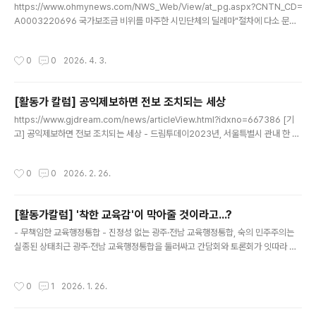
https://www.ohmynews.com/NWS_Web/View/at_pg.aspx?CNTN_CD=
A0003220696 국가보조금 비위를 마주한 시민단체의 딜레마"절차에 다소 문제
가 있더라도 그냥 넘어가도 되는 것 아닐까."시민단체 활동을 하다 보면 종종 이런 질
문과 마주하게 된다. 특히 국가보조금이 투입되는 공익사업에서 절차적 문제를 발견
작성시간
0
0
2026. 4. 3.
했을www.ohmynews.com - 박고형준, 학벌없는사회를 위한 시민모임 상임활동
가"절차에 다소 문제가 있더라도 그냥 넘어가도 되는 것 아닐까."시민단체 활동을 하
다 보면 종종 이런 질문과 마주하게 된다. 특히 국가보조금이 투입되는 공익사업에서
[활동가 칼럼] 공익제보하면 전보 조치되는 세상
절차적 문제를 발견했을 때는 더욱 그렇다. 사업이 학생들을 위한 것이라면 더더욱
글 내용
고민이 깊어진다. 문제를 제기했다가 사..
https://www.gjdream.com/news/articleView.html?idxno=667386 [기
고] 공익제보하면 전보 조치되는 세상 - 드림투데이2023년, 서울특별시 관내 한 중
학교에서 상담부장으로 근무하던 A교사는 교내 다수의 여학생이 남학생들로부터 성
희롱과 성폭력을 당했다는 사실을 알게 되었다. 더욱이 피해를 조사하는 과정에ww
작성시간
0
0
2026. 2. 26.
w.gjdream.com
[활동가칼럼] '착한 교육감'이 막아줄 것이라고...?
글 내용
- 무책임한 교육행정통합 - 진정성 없는 광주·전남 교육행정통합, 숙의 민주주의는
실종된 상태최근 광주·전남 교육행정통합을 둘러싸고 간담회와 토론회가 잇따라 열
리고 있다. 외형만 놓고 보면 '소통'의 장이 확대된 듯 보이지만, 실상은 숙의의 과정
이라기보다 형식만 갖춘 행사에 가깝다.특히 1월 23일 광주광역시교육청 본청 주관
작성시간
0
1
2026. 1. 26.
으로 열린 대토론회는 질문자가 사전에 내정된 채 진행되었고, 시민의 다양한 문제
제기와 대안을 담아내기보다는 이미 정해진 결론을 만들어내는 절차에 머물렀다. 공