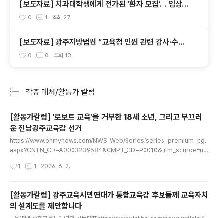
[보도자료] 치과대학생에게 전가된 ‘환자 모집’… 임상실
습 제도 개선 촉구
0
1
조회
27
[보도자료] 광주지방법원 “교육청 민원 관련 감사·수사
의뢰 요청서, 정보공개 대상”
0
0
조회
13
각종 매체/활동가 칼럼
분류 전체보기
주요 글 목록
[활동가칼럼] '로보트 교육'을 거부한 18세 소년, 그리고 부끄러
운 전남광주교육감 선거
글 내용
https://www.ohmynews.com/NWS_Web/Series/series_premium_pg.
aspx?CNTN_CD=A0003239584&CMPT_CD=P0010&utm_source=na
ver&utm_medium=newsearch&utm_campaign=naver_news '로보트
작성시간
1
1
2026. 6. 2.
교육'을 거부한 18세 소년, 그리고 부끄러운 전남광주교육감 선거1991년 5월 18일
전남 보성고에서 분신 항거한 김철수 열사가 6월 2일 숨을 거둔 지 35년이 됐다.
"학생을 로보트로 만드는 교육"을 거부하며 목숨을 바친 18세 소년의 외침은 오늘날
[활동가칼럼] 광주교육시민연대가 통합교육감 후보들께 교육자치
에도 유효하다.www.ohmynews.com 바로 오늘, 6월 2일은 '참교육의 불꽃' 김
의 설계도를 제안합니다
철수 열사가 보름간의 병상 투쟁 끝에 숨을 거둔 지 35년이 되는 날이다. ..
글 내용