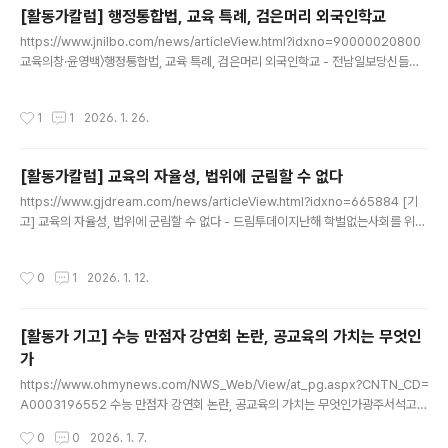
론화를 가장한 이러한 방식은 교육행정통합 논의 전반에 대한 불신만 키우고 있다.행
[활동가칼럼] 행정통합법, 교육 특례, 검은머리 외국인학교
정통합 공론화의 핵심은 '효율'이나 '속도'가 아니다. 예산과 권한을 누구를 위해, 어
글 내용
떤 원칙 아래 사용할 것인지에 대한 충분한 숙의다. 그러나 현..
https://www.jnilbo.com/news/articleView.html?idxno=90000020800
교육의창·윤영백〉행정통합법, 교육 특례, 검은머리 외국인학교 - 전남일보당신들이
서민을 위한 의원 맞아?2025년 10월 24일,한 청년이 광주광역시의회 본회의 진행
중 분기를 참지 못하고 방청석에서 호통을 치다가 직원들에게 끌려 나www.jnilbo.
작성시간
1
1
2026. 1. 26.
com 당신들이 서민을 위한 의원 맞아?2025년 10월 24일,한 청년이 광주광역시
의회 본회의 진행 중 분기를 참지 못하고 방청석에서 호통을 치다가 직원들에게 끌려
나간다. 광주외국인학교에 내국인이 자유롭게 입학하도록 수정하는 조례가 상정되
[활동가칼럼] 교육의 자율성, 법위에 군림할 수 없다
어 통과되던 순간이었다.조례가 본회의 밥상에 오르기까지 광주광역시 교육청은 조
글 내용
례 검토 과정에서 감히 의원님..
https://www.gjdream.com/news/articleView.html?idxno=665884 [기
고] 교육의 자율성, 법위에 군림할 수 없다 - 드림투데이지난해 학벌없는사회를 위한
시민모임은 광주광역시 관내에 소재한 A대안교육기관과 B학원을 수사기관에 고발
하였다. A대안교육기관은 ‘대안교육’이라는 이름 아래 법이 정한 최소한의 기준ww
작성시간
0
1
2026. 1. 12.
w.gjdream.com 지난해 학벌없는사회를 위한 시민모임은 광주광역시 관내에
소재한 A대안교육기관과 B학원을 수사기관에 고발하였다. A대안교육기관은 ‘대
안교육’이라는 이름 아래 법이 정한 최소한의 기준조차 지키지 않은 채 운영되어 왔
[활동가 기고] 수능 만점자 강연회 논란, 공교육의 가치는 무엇인
다. 관할청의 허가 없이 유아를 모집해 교육과정을 운영하였고, 이념 편향과 차별적
가
운영을 의심케 하는 구체적인 정황도 확인되었..
글 내용
https://www.ohmynews.com/NWS_Web/View/at_pg.aspx?CNTN_CD=
A0003196552 수능 만점자 강연회 논란, 공교육의 가치는 무엇인가광주서석고
최장우 학생의 10년 만의 수능 만점 소식이 화제가 된 가운데, 광주시교육청이 '수능
작성시간
0
0
2026. 1. 7.
만점자 초청 강연회'를 개최하기로 해 논란이 일고 있다. 시민단체 '학벌없는사회를