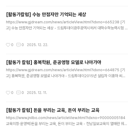
위한 시민모www.ohmynews.com 한유석씨는 학벌없는사회를 위한 시민모임 살
림위원 - 1월 28일 수능만점자 초청강연회는 즉각 취소되어야 한다광주에서 10년
[활동가칼럼] 수능 만점자만 기억되는 세상
만에 수능 만점자가 나왔다. 광주서석고 3학년 최장우 학생이 2026학년도 대학수
글 내용
https://www.gjdream.com/news/articleView.html?idxno=665238 [기
학능력시험에서 전 영역 만점을 기록했다는 소식이 지난해 12월 초 지역 언론을 통
고] 수능 만점자만 기억되는 세상 - 드림투데이광주광역시에서 대학수학능력시험 만
해 보도됐다. 광주는 지난 2016..
점자가 배출되자, 언론은 연일 이를 대서특필하고 있다. ‘불수능’·‘불영어’로 불린 올
해 시험에서 지방의 일반고 출신 만점자가 나왔다는 점은 분명www.gjdream.co
작성시간
0
0
2025. 12. 22.
m
[활동가 칼럼] 홍복학원, 준공영형 모델로 나아가야
글 내용
https://www.gjdream.com/news/articleView.html?idxno=664875 [기
고] 홍복학원, 준공영형 모델로 나아가야 - 드림투데이2015년 설립자 이홍하 씨의
1000억 원대 교비 횡령 사건 이후, 학교법인 홍복학원은 11년째 임시이사 체제로 운
영되고 있다. 그동안 학교는 학생 800여 명이 다니는 교육 공간으로서의 역할을 온
작성시간
0
0
2025. 12. 11.
전www.gjdream.com 2015년 설립자 이홍하 씨의 1000억 원대 교비 횡령 사
건 이후, 학교법인 홍복학원은 11년째 임시이사 체제로 운영되고 있다. 그동안 학교
는 학생 800여 명이 다니는 교육 공간으로서의 역할을 온전히 수행하지 못했고, 각
[활동가 칼럼] 돈을 부리는 교육, 돈이 부리는 교육
종 소송과 갈등이 반복되며 지속적인 불안 상태에 놓여 있었다. 특히 통학로가 경매
글 내용
로 넘어가고, ..
https://www.jnilbo.com/news/articleView.html?idxno=90000005184
교육의창·윤영백〉돈을 부리는 교육, 돈이 부리는 교육 - 전남일보교육의 열매란 워낙
학생 각자의 삶에서 언제 어떻게 열리는지 확인하기 힘든 법이다.그래서, ‘눈으로 보