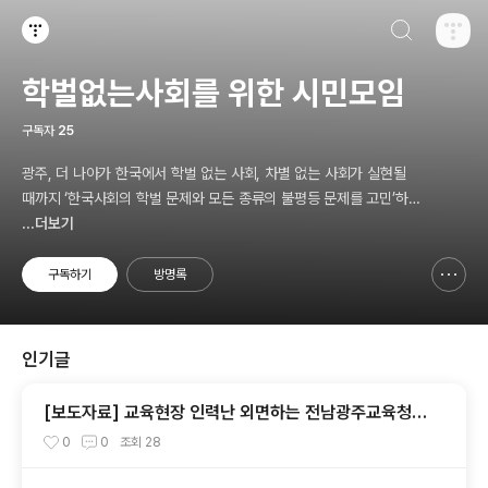
검색하기
티스토리
학벌없는사회를 위한 시민모임
구독자
25
광주, 더 나아가 한국에서 학벌 없는 사회, 차별 없는 사회가 실현될
때까지 ‘한국사회의 학벌 문제와 모든 종류의 불평등 문제를 고민’하
고, 나아가 ‘그것의 해결을 위한 시민참여 운동’을 펼치고 있는 비영리
...더보기
민간단체입니다.
구독하기
방명록
신고하기 레이어
열기
인기글
[보도자료] 교육현장 인력난 외면하는 전남광주교육청
파견제도 재검토해야
0
0
조회
28