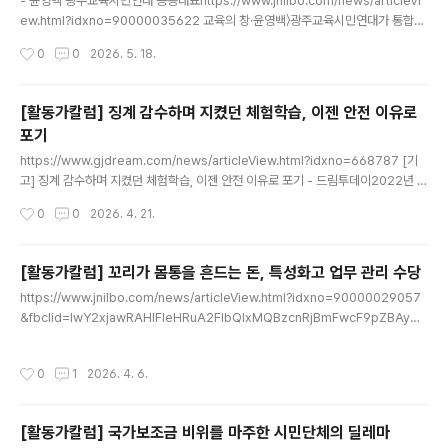
- 윤영백 광주교육시민연대 공동대표https://www.jnilbo.com/news/articleVi
ew.html?idxno=90000035622 교육의 창·윤영백〉광주교육시민연대가 통합교
육감 후보들께 교육자치의 설계도를 제안합니다“회장 힘으로 꼭 이루고 싶은 일(공
작성시간
0
0
2026. 5. 18.
약)이 있어서 학생회장이 되는 걸까요?” 아니면, “회장이 되기로 마음먹었는데, 학생
표를 어떻게 낚을까 고민하다 공약이 나오www.jnilbo.com“회장 힘으로 꼭 이루고
싶은 일(공약)이 있어서 학생회장이 되는 걸까요?” 아니면, “회장이 되기로 마음먹었
[활동가칼럼] 징계 감수하며 지켰던 체험학습, 이젠 안전 이유로
는데, 학생 표를 어떻게 낚을까 고민하다 공약이 나오는 걸까요?”중·고등학교 학생회
포기
임원들에게 학생자치를 강연할 때 던지는 질문이다. 학생들은 머뭇거리다가 ‘전자’라
글 내용
고 답한다. 어떤 공약..
https://www.gjdream.com/news/articleView.html?idxno=668787 [기
고] 징계 감수하며 지켰던 체험학습, 이젠 안전 이유로 포기 - 드림투데이2022년 강
원도 현장체험학습 중 발생한 안타까운 학생 사망 사고와 관련해, 지난해 11월 2심
작성시간
0
0
2026. 4. 21.
재판부마저 인솔 교사에게 유죄(선고유예)를 선고하면서 교육 현장의 현장체험학습
이 급격히 위축되www.gjdream.com 2022년 강원도 현장체험학습 중 발생한
안타까운 학생 사망 사고와 관련해, 지난해 11월 2심 재판부마저 인솔 교사에게 유죄
[활동가칼럼] 꼬리가 몸통을 흔드는 돈, 특성화고 업무 관리 수당
(선고유예)를 선고하면서 교육 현장의 현장체험학습이 급격히 위축되고 있다. 특히
글 내용
https://www.jnilbo.com/news/articleView.html?idxno=90000029057
초등학교의 감소세가 두드러진다. 2025년 광주지역 초등학교의 체험학습 실시율은
&fbclid=IwY2xjawRAHlFleHRuA2FlbQIxMQBzcnRjBmFwcF9pZBAyMjI
소풍 79.1%, 수련 ..
wMzkxNzg4MjAwODkyAAEef6T7r2BKJYeLkzHgOwGc95mt3MnsC
mCEraxxmO14tm30xNg0_dTt7TYZ8EE_aem_Hq89H2jLZKhjSNuRZe
작성시간
0
1
2026. 4. 6.
3Mlg 교육의창·윤영백〉꼬리가 몸통을 흔드는 돈, 특성화고 업무 관리 수당 - 전남일
보‘놀토’가 있던 시절, 교장은 토요 프로그램사업을 신청했다. 토요일도 출근하는 부
부의 아이를 학교가 돌보는 사업이었다. 프로그램 신청자가 적다는 건 주5일제가 부
[활동가칼럼] 국가보조금 비위를 마주한 시민단체의 딜레마
www.jnilbo.com - 윤영백 중학교 교사 ‘놀토’가 있던 ..
글 내용