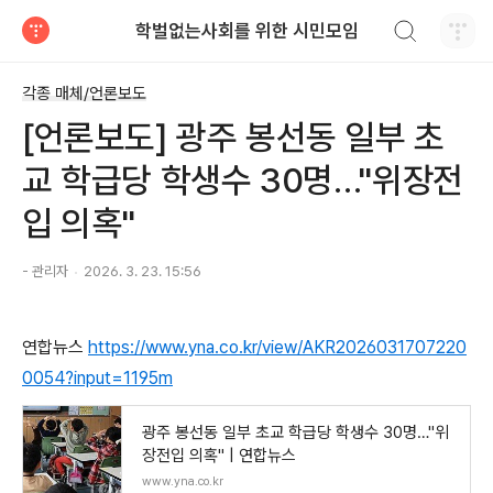
검색하기
학벌없는사회를 위한 시민모임
티스토리
각종 매체/언론보도
[언론보도] 광주 봉선동 일부 초
교 학급당 학생수 30명…"위장전
입 의혹"
- 관리자
2026. 3. 23. 15:56
연합뉴스
https://www.yna.co.kr/view/AKR2026031707220
0054?input=1195m
광주 봉선동 일부 초교 학급당 학생수 30명…"위
장전입 의혹" | 연합뉴스
www.yna.co.kr