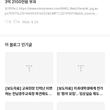
3억 2100만원 부과
글 내용
오마이뉴스 https://www.ohmynews.com/NWS_Web/View/at_pg.as
px?CNTN_CD=A0003216022&CMPT_CD=P0010&utm_source=n
aver&utm_medium=newsearch&utm_campaign=naver_news '등
0
0
2026. 3. 23.
골 브레이커' 교복 담합업체 27곳 적발, 과징금 3억 2100만원 부과공정거래위
가 광주 27개 중고교 교복업체의 입찰 담합을 적발하고 과징금 3억 2100만원
을 부과했다. 이들 업체는 2021~2023년 260건의 입찰에서 사전에 낙찰 예
정자를 합의하고 들러리 업체를 내세워www.ohmynews.com
이 블로그 인기글
[보도자료] 교육현장 인력난 외면
[보도자료] 치과대학생에게 전가
하는 전남광주교육청 파견제도 재
된 ‘환자 모집’… 임상실습 제도 개
검토해야
선 촉구