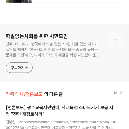
로그 정보
학벌없는사회를 위한 시민모임
광주, 더 나아가 한국에서 학벌 없는 사회, 차별 없는 사회가
실현될 때까지 ‘한국사회의 학벌 문제와 모든 종류의 불평등
문제를 고민’하고, 나아가 ‘그것의 해결을 위한 시민참여 운
동’을 펼치고 있는 비영리민간단체입니다.
구독하기
더보기
각종 매체/언론보도
의 다른 글
[언론보도] 광주교육시민연대, 시교육청 스마트기기 보급 사
업 "전면 재검토하라"
글 내용
전남일보 https://www.jnilbo.com/news/articleView.html?idxno=900
00027536 광주교육시민연대, 시교육청 스마트기기 보급 사업 "전면 재검토