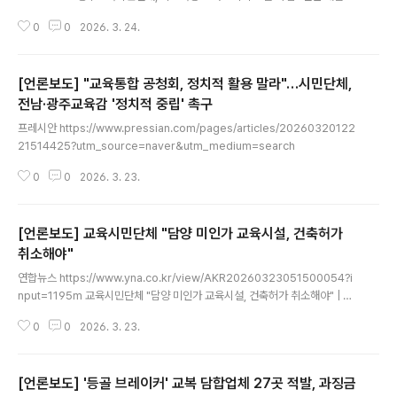
하라" - 전남일보광주교육시민연대가 광주시교육청의 스마트기기 보급 사업의
0
0
2026. 3. 24.
전면 재검토를 촉구했다.광주교육시민연대는 24일 보도자료를 통해 "광주시교
육청의 스마트기기 보급 확대 이후www.jnilbo.com
[언론보도] "교육통합 공청회, 정치적 활용 말라"…시민단체,
전남·광주교육감 '정치적 중립' 촉구
글 내용
프레시안 https://www.pressian.com/pages/articles/20260320122
21514425?utm_source=naver&utm_medium=search
0
0
2026. 3. 23.
[언론보도] 교육시민단체 "담양 미인가 교육시설, 건축허가
취소해야"
글 내용
연합뉴스 https://www.yna.co.kr/view/AKR20260323051500054?i
nput=1195m 교육시민단체 "담양 미인가 교육시설, 건축허가 취소해야" | 연
합뉴스(담양=연합뉴스) 여운창 기자 = 광주·전남 교육시민단체인 '학벌없는 사
0
0
2026. 3. 23.
회를 위한 시민모임'(시민모임)은 23일 "의무 교육대상자를 모집해 사실...ww
w.yna.co.kr
[언론보도] '등골 브레이커' 교복 담합업체 27곳 적발, 과징금