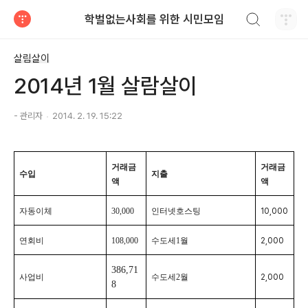
검색하기
학벌없는사회를 위한 시민모임
티스토리
살림살이
2014년 1월 살람살이
- 관리자
2014. 2. 19. 15:22
거래금
거래금
수입
지출
액
액
자동이체
30,000
인터넷호스팅
10,000
연회비
108,000
수도세1월
2,000
386,71
사업비
수도세2월
2,000
8