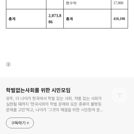
현수막
17,000
2,073,8
총계
총계
410,190
86
(새창열림)
로그 정보
학벌없는사회를 위한 시민모임
광주, 더 나아가 한국에서 학벌 없는 사회, 차별 없는 사회가
실현될 때까지 ‘한국사회의 학벌 문제와 모든 종류의 불평등
문제를 고민’하고, 나아가 ‘그것의 해결을 위한 시민참여 운
동’을 펼치고 있는 비영리민간단체입니다.
구독하기