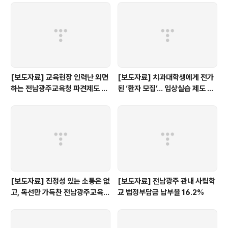
습니다. 작년과 달리 올해는 꼼..
[보도자료] 교육현장 인력난 외면
[보도자료] 치과대학생에게 전가
하는 전남광주교육청 파견제도 재
된 ‘환자 모집’… 임상실습 제도 개
검토해야
선 촉구
[보도자료] 진정성 있는 소통은 없
[보도자료] 전남광주 관내 사립학
고, 독선만 가득찬 전남광주교육감
교 법정부담금 납부율 16.2%
인수위 백서