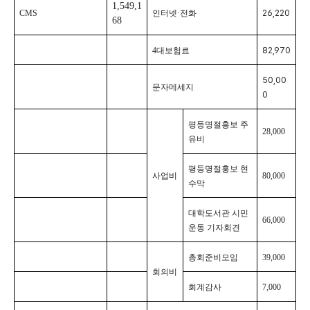
1,549,1
CMS
인터넷·전화
26,220
68
4대보험료
82,970
50,00
문자메세지
0
평등명절홍보 주
28,000
유비
평등명절홍보 현
사업비
80,000
수막
대학도서관 시민
66,000
운동 기자회견
총회준비모임
39,000
회의비
회계감사
7,000