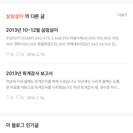
더보기
살림살이
의 다른 글
2013년 10~12월 살림살이
글 내용
수입101112CMS1,302,470 2,668,010 자동이체30,000 150,000 150,
000 연회비60,000 특별후원235,000 부채내부사업21,360 34,160 임대
수입60,000 60,000 30,000 결산이자655 기타5,000,000 합계1,413,8
0
0
2014. 2. 19.
30 5,505,000 2,882,825 지출10 11 12 급여900,000 2,700,000 임대
료230,000 50,000 부채상환물품구입연대사업54,000 홍보, 인쇄116,95
0 20,000 8,000 전화,인터넷22,610 6,282 40,858 강연사업250,500
2013년 회계감사 보고서
250,500 250,000 내부사업주유우편료3,700 소식지전기료6,390 15,14
글 내용
0 문자, 팩스30,000 50,450 수리비28,500 홈페이지 관리1..
작년에 이어 올해도 회계감사를 하게 되었습니다. 작년과는 다르게 올해는 도톰
한 자료를 바탕으로 회계감사를 시작했습니다. 작년 회계감사 때, 영수증 처리
를 권유해드렸는데, 정말 꼼꼼하게 영수증 처리를 해주었습니다. 바쁜 시간을
0
0
2014. 1. 16.
쪼개어 회계정리를 해주셨을 텐데 제가 괜히 번거로움을 주었던 부분인 것 같아
자료를 검토하면서 미안한 마음이 들었습니다. 1. 작년과 마찬가지로 올해도 통
장 2개를 사용했습니다. 수수료 때문에 2개의 통장을 번갈아 가며 사용했는데
요, 알뜰한 살림을 위해 노력해 주셔서 감사합니다. 지금까지 형준님의 개인통
장으로 사용했는데, 이제는 법인 통장으로 발급받아 사용하고 있답니다. 고생하
이 블로그 인기글
셨습니다. 2. 작년에는 통장에 찍혀있는 입‧출금 내역을 보면서 감사를 진행했