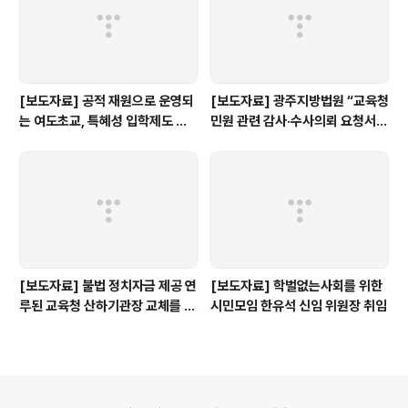
[보도자료] 공적 재원으로 운영되
[보도자료] 광주지방법원 “교육청
는 여도초교, 특혜성 입학제도 즉
민원 관련 감사·수사의뢰 요청서,
각 개선하라!
정보공개 대상”
[보도자료] 불법 정치자금 제공 연
[보도자료] 학벌없는사회를 위한
루된 교육청 산하기관장 교체를 촉
시민모임 한유석 신임 위원장 취임
구한다.
의안내