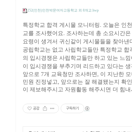
252(인천)인천박문여자고등학교 외 8개교.hwp
특정학교 합격 게시물 모니터링.
오늘은 인천
교를 조사했어요. 조사하는데 총 소요시간은
요령이 생겨서 귀신같이 게시물들을 찾아낸다는
공립학교는 없고
사립학교들만
특정학교 합격
의
입시경쟁은 사립학교들만 하고 있는 느낌
이
입시경쟁을 부추기며 리드하고
있다는 생
앞으로 7개 교육청만 조사하면, 이 지난한 
민원 진정넣고, 앞으로는 잘 해결됐는지 확
이 제보해주시고 자원활동 해주시면 더 힘내
공감
구독하기