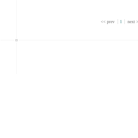
<< prev
1
next 