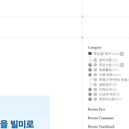
Category
최신글 보기
(5606)
공지사항
(20)
주요사업
(1235)
회원활동
(251)
각종 매체
(3014)
후원(기부)하는 방법
(
살림살이
(90)
단체소개
(19)
이념과 대안
(8)
휴면게시판
(967)
Recent Post
Recent Comment
Recent Trackback