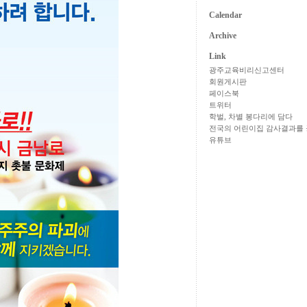
Calendar
Archive
Link
광주교육비리신고센터
회원게시판
페이스북
트위터
학벌, 차별 봉다리에 담다
전국의 어린이집 감사결과를 
유튜브