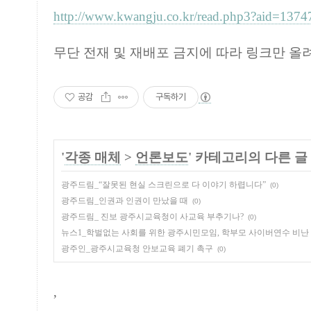
http://www.kwangju.co.kr/read.php3?aid=13
무단 전재 및 재배포 금지에 따라 링크만 올
공감
구독하기
'
각종 매체
>
언론보도
' 카테고리의 다른 글
광주드림_“잘못된 현실 스크린으로 다 이야기 하렵니다”
(0)
광주드림_인권과 인권이 만났을 때
(0)
광주드림_ 진보 광주시교육청이 사교육 부추기나?
(0)
뉴스1_학벌없는 사회를 위한 광주시민모임, 학부모 사이버연수 비난
광주인_광주시교육청 안보교육 폐기 촉구
(0)
,