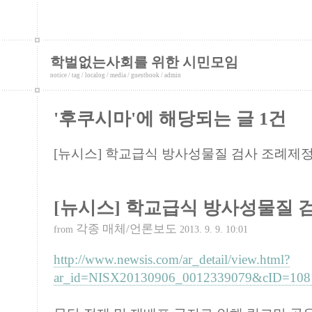
학벌없는사회를 위한 시민모임
notice
/
tag
/
localog
/
media
/
guestbook
/
admin
'후쿠시마'에 해당되는 글 1건
[뉴시스] 학교급식 방사성물질 검사 조례제정
[뉴시스] 학교급식 방사성물질 
각종 매체/언론보도
from
2013. 9. 9. 10:01
http://www.newsis.com/ar_detail/view.html?
ar_id=NISX20130906_0012339079&cID=10