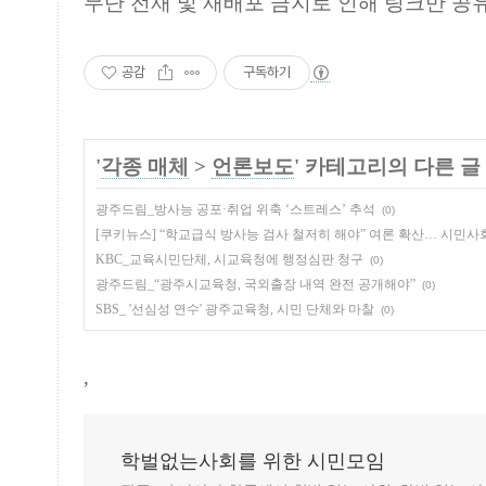
무단 전재 및 재배포 금지로 인해 링크만 공
공감
구독하기
'
각종 매체
>
언론보도
' 카테고리의 다른 글
광주드림_방사능 공포·취업 위축 ‘스트레스’ 추석
(0)
[쿠키뉴스] “학교급식 방사능 검사 철저히 해야” 여론 확산… 시민사
KBC_교육시민단체, 시교육청에 행정심판 청구
(0)
광주드림_“광주시교육청, 국외출장 내역 완전 공개해야”
(0)
SBS_ '선심성 연수' 광주교육청, 시민 단체와 마찰
(0)
,
학벌없는사회를 위한 시민모임