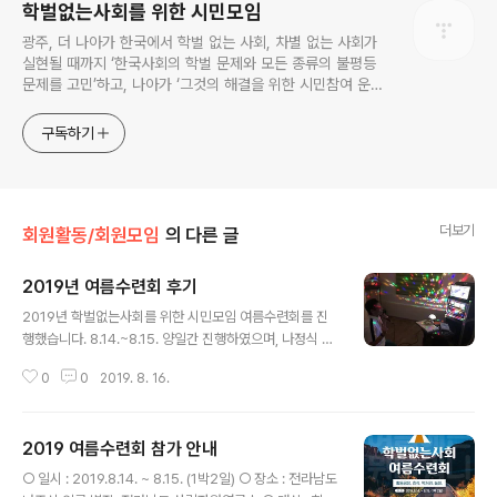
학벌없는사회를 위한 시민모임
광주, 더 나아가 한국에서 학벌 없는 사회, 차별 없는 사회가
실현될 때까지 ‘한국사회의 학벌 문제와 모든 종류의 불평등
문제를 고민’하고, 나아가 ‘그것의 해결을 위한 시민참여 운
동’을 펼치고 있는 비영리민간단체입니다.
구독하기
더보기
회원활동/회원모임
의 다른 글
2019년 여름수련회 후기
글 내용
2019년 학벌없는사회를 위한 시민모임 여름수련회를 진
행했습니다. 8.14.~8.15. 양일간 진행하였으며, 나정식 선
생님(전, 광주여상 교장)의 별장, 전남산림자연연구소 등에
0
0
2019. 8. 16.
서 편하고 즐겁게 놀았습니다. 다음 겨울수련회도 알찬 자
리를 마련하겠습니다.
2019 여름수련회 참가 안내
글 내용
○ 일시 : 2019.8.14. ~ 8.15. (1박2일) ○ 장소 : 전라남도