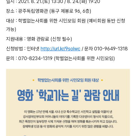
일시
: 2021. 8. 21.(
토
) 13:30 / 8. 24.(
화
) 19:20
장소
:
광주독립영화관
(
동구 제봉로
96, 6
층
)
대상
:
학벌없는사회를 위한 시민모임 회원
(
예비회원 동반 신청
가능
)
지원내용
:
영화 관람료
(
신청 필수
)
신청방법
:
인터넷
http://
url.kr/9solwc
/
문자
010-9649-1318
문의
: 070-8234-1319 (학벌없는사회를 위한 시민모임)