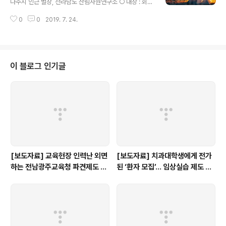
나주시 인근 별장, 전라남도 산림자원연구소 ○ 대상 : 회원
누구나 (가족동반 참여 가능) ○ 내용 : - 2019.8.14. 14:0
0
0
2019. 7. 24.
0 ~ 17:30 휴식 및 산책 17:30 ~ 19:00 저녁식사 19:0
0 ~ 20:00 상반기 평가 20:00 ~ 21:00 레크리이션 21:
00~ 친목 - 2019.8.15. 08:30~10:00 아침식사 10:00
~12:00 산림치유 프로그램 (전라남도 산림자원연구소 방
문) 12:30~ 점심식사 후 해산 ○ 준비물 : 개인 세면도구,
이 블로그 인기글
개인컵, 참가비 3만원 (자녀 : 무료) ○ 참가비 입금 계좌번
호 광주은행 019-107-337776, 농협 301-0124-886
9-41 (예금주 : 학..
[보도자료] 교육현장 인력난 외면
[보도자료] 치과대학생에게 전가
하는 전남광주교육청 파견제도 재
된 ‘환자 모집’… 임상실습 제도 개
검토해야
선 촉구