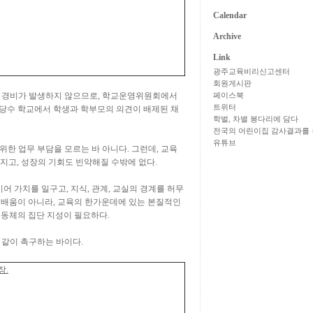
Calendar
Archive
Link
광주교육비리신고센터
회원게시판
 경비가 발생하지 않으므로
,
학교운영위원회에서
페이스북
트위터
당수 학교에서 학생과 학부모의 의견이 배제된 채
학벌, 차별 봉다리에 담다
전국의 어린이집 감사결과를 
유튜브
 위한 업무 부담을 모르는 바 아니다
.
그런데
,
교육
해지고
,
성장의 기회도 빈약해질 수밖에 없다
.
이어 가치를 일구고
,
지식
,
관계
,
교실의 경계를 허무
 배움이 아니라
,
교육의 한가운데에 있는 본질적인
공동체의 집단 지성이 필요하다
.
 같이 촉구하는 바이다
.
장
.