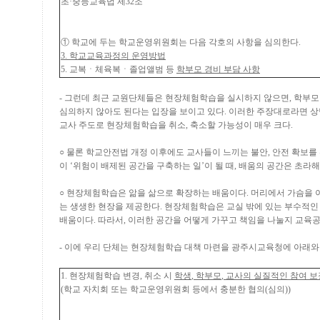
초
·
중등교육법 제
32
조
①
학교에 두는 학교운영위원회는 다음 각호의 사항을 심의한다
.
3.
학교교육과정의 운영방법
5.
교복
ㆍ
체육복
ㆍ
졸업앨범 등
학부모 경비 부담 사항
-
그런데 최근 교원단체들은 현장체험학습을 실시하지 않으면
,
학부모
심의하지 않아도 된다는 입장을 보이고 있다
.
이러한 주장대로라면 상
교사 주도로 현장체험학습을 취소
,
축소할 가능성이 매우 크다
.
○
물론 학교안전법 개정 이후에도 교사들이 느끼는 불안
,
안전 확보를
이
‘
위험이 배제된 공간을 구축하는 일
’
이 될 때
,
배움의 공간은 초라
○
현장체험학습은 앎을 삶으로 확장하는 배움이다
.
머리에서 가슴을 
는 생생한 현장을 제공한다
.
현장체험학습은 교실 밖에 있는 부수적인
배움이다
.
따라서
,
이러한 공간을 어떻게 가꾸고 책임을 나눌지 교육
-
이에 우리 단체는 현장체험학습 대책 마련을 광주시교육청에 아래와
1.
현장체험학습 변경
,
취소 시
학생
,
학부모
,
교사의 실질적인 참여 보
(
학교 자치회 또는 학교운영위원회 등에서 충분한 협의
(
심의
))