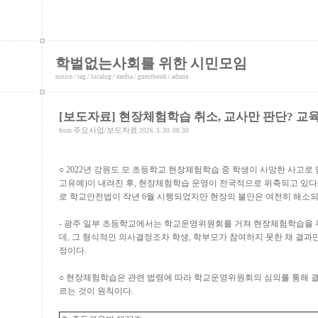
학벌없는사회를 위한 시민모임
notice
/
tag
/
localog
/
media
/
guestbook
/
admin
[보도자료] 현장체험학습 취소, 교사만 판단? 
주요사업/보도자료
from
2026. 3. 30. 08:30
○
2022
년 강원도 모 초등학교 현장체험학습 중 학생이 사망한 사고로
고유예
)
이 내려진 후
,
현장체험학습 운영이 전국적으로 위축되고 있다
로 학교안전법이 작년
6
월 시행되었지만 현장의 불안은 여전히 해소되
-
광주 일부 초등학교에서는 학교운영위원회를 거쳐 현장체험학습을 
데
,
그 형식적인 의사결정조차 학생
,
학부모가 참여하지 못한 채 결과
정이다
.
○
현장체험학습은 관련 법령에 따라 학교운영위원회의 심의를 통해 
르는 것이 원칙이다
.