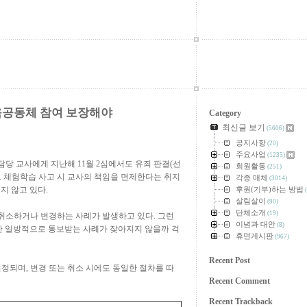
교육공동체 참여 보장해야
Category
최신글 보기
(5606)
공지사항
(20)
주요사업
(1235)
 담당 교사에게 지난해
11
월
2
심에서도 유죄 판결
(
선
회원활동
(251)
.
체험학습 사고 시 교사의 책임을 면제한다는 취지
각종 매체
(3014)
지 않고 있다
.
후원(기부)하는 방법
(
살림살이
(90)
단체소개
(19)
취소하거나 변경하는 사례가 발생하고 있다
.
그런
이념과 대안
(8)
만 일방적으로 통보받는 사례가 잦아지지 않을까 걱
휴면게시판
(967)
Recent Post
결정되며
,
변경 또는 취소 시에도 동일한 절차를 따
Recent Comment
Recent Trackback