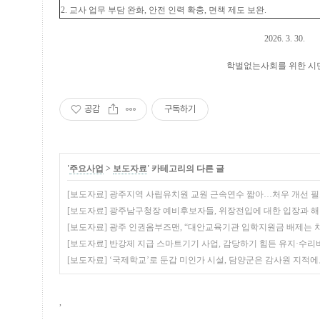
2.
교사 업무 부담 완화
,
안전 인력 확충
,
면책 제도 보완
.
2026. 3. 30.
학벌없는사회를 위한 시
공감
구독하기
'
주요사업
>
보도자료
' 카테고리의 다른 글
[보도자료] 광주지역 사립유치원 교원 근속연수 짧아…처우 개선 
[보도자료] 광주남구청장 예비후보자들, 위장전입에 대한 입장과 
[보도자료] 광주 인권옴부즈맨, “대안교육기관 입학지원금 배제는 차
[보도자료] 반강제 지급 스마트기기 사업, 감당하기 힘든 유지·수리
[보도자료] ‘국제학교’로 둔갑 미인가 시설, 담양군은 감사원 지적에
,