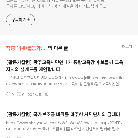
실현될 때까지 ‘한국사회의 학벌 문제와 모든 종류의 불평등
문제를 고민’하고, 나아가 ‘그것의 해결을 위한 시민참여 운
동’을 펼치고 있는 비영리민간단체입니다.
구독하기
더보기
각종 매체/활동가 칼럼
의 다른 글
[활동가칼럼] 광주교육시민연대가 통합교육감 후보들께 교육
자치의 설계도를 제안합니다
글 내용
- 윤영백 광주교육시민연대 공동대표https://www.jnilbo.com/news/articl
eView.html?idxno=90000035622 교육의 창·윤영백〉광주교육시민연대
가 통합교육감 후보들께 교육자치의 설계도를 제안합니다“회장 힘으로 꼭 이루
0
0
2026. 5. 18.
고 싶은 일(공약)이 있어서 학생회장이 되는 걸까요?” 아니면, “회장이 되기로
마음먹었는데, 학생 표를 어떻게 낚을까 고민하다 공약이 나오www.jnilbo.co
m“회장 힘으로 꼭 이루고 싶은 일(공약)이 있어서 학생회장이 되는 걸까요?”
[활동가칼럼] 국가보조금 비위를 마주한 시민단체의 딜레마
아니면, “회장이 되기로 마음먹었는데, 학생 표를 어떻게 낚을까 고민하다 공약
글 내용
이 나오는 걸까요?”중·고등학교 학생회 임원들에게 학생자치를 강연할 때 던지
https://www.ohmynews.com/NWS_Web/View/at_pg.aspx?CNTN_
는 질문이다. 학생들은 머뭇거리다가 ‘전자’라고 답한다. 어떤 공약..
CD=A0003220696 국가보조금 비위를 마주한 시민단체의 딜레마"절차에
다소 문제가 있더라도 그냥 넘어가도 되는 것 아닐까."시민단체 활동을 하다 보