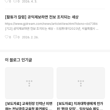
0
0
2026. 4. 3.
면 종종 이런 질문과 마주하게 된다. 특히 국가보조금이 투입되는 공익사업에서
절차적 문제를 발견했을www.ohmynews.com - 박고형준, 학벌없는사회를
위한 시민모임 상임활동가"절차에 다소 문제가 있더라도 그냥 넘어가도 되는 것
[활동가 칼럼] 공익제보하면 전보 조치되는 세상
아닐까."시민단체 활동을 하다 보면 종종 이런 질문과 마주하게 된다. 특히 국가
글 내용
보조금이 투입되는 공익사업에서 절차적 문제를 발견했을 때는 더욱 그렇다. 사
https://www.gjdream.com/news/articleView.html?idxno=667386
업이 학생들을 위한 것이라면 더더욱 고민이 깊어진다. 문제를 제기했다가 사..
[기고] 공익제보하면 전보 조치되는 세상 - 드림투데이2023년, 서울특별시 관
내 한 중학교에서 상담부장으로 근무하던 A교사는 교내 다수의 여학생이 남학
0
0
2026. 2. 26.
생들로부터 성희롱과 성폭력을 당했다는 사실을 알게 되었다. 더욱이 피해를 조
사하는 과정에www.gjdream.com
이 블로그 인기글
[보도자료] 교육현장 인력난 외면
[보도자료] 치과대학생에게 전가
하는 전남광주교육청 파견제도 재
된 ‘환자 모집’… 임상실습 제도 개