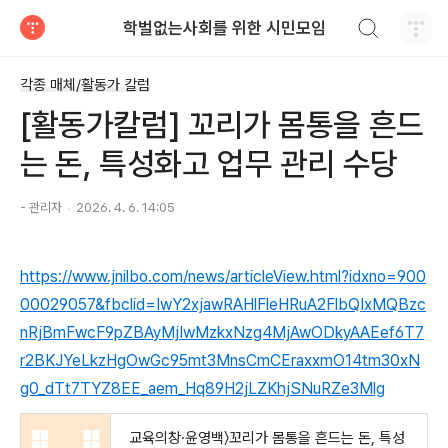
검색하기
학벌없는사회를 위한 시민모임
티스토리
각종 매체/활동가 칼럼
[활동가칼럼] 꼬리가 몸통을 흔드
는 돈, 특성화고 업무 관리 수당
- 관리자
2026. 4. 6. 14:05
https://www.jnilbo.com/news/articleView.html?idxno=900
00029057&fbclid=IwY2xjawRAHlFleHRuA2FlbQIxMQBzc
nRjBmFwcF9pZBAyMjIwMzkxNzg4MjAwODkyAAEef6T7
r2BKJYeLkzHgOwGc95mt3MnsCmCEraxxmO14tm30xN
g0_dTt7TYZ8EE_aem_Hq89H2jLZKhjSNuRZe3Mlg
교육의창·윤영백〉꼬리가 몸통을 흔드는 돈, 특성