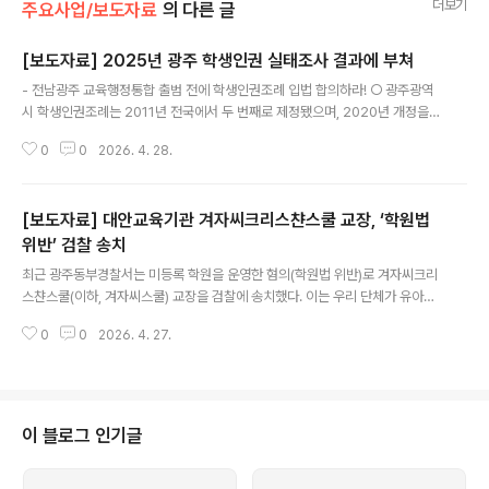
더보기
주요사업/보도자료
의 다른 글
[보도자료] 2025년 광주 학생인권 실태조사 결과에 부쳐
글 내용
- 전남광주 교육행정통합 출범 전에 학생인권조례 입법 합의하라! ○ 광주광역
시 학생인권조례는 2011년 전국에서 두 번째로 제정됐으며, 2020년 개정을
통해 학생 인권 보호를 위한 근거를 더욱 단단하게 다졌다. ○ 광주시교육청이
0
0
2026. 4. 28.
조례에 근거해 실시한 ‘2025년 광주 학생인권 실태조사’ 결과에 따르면, 학생
들은 학생인권조례를 매우 긍정적으로 인식했다. 학생의 95.6%가 ‘학생의 책
임과 의무 수행 노력’을 높게 평가했으며, 조례를 통한 상호 존중 문화 형성(92.
[보도자료] 대안교육기관 겨자씨크리스챤스쿨 교장, ‘학원법
7%)에 대해서도 높은 공감대를 보여, 인권과 책임이 교육 현장에서 조화롭게
자리 잡고 있다고 평가된다. - 특히, 교사에 의한 인권침해가 급격하게 줄어드는
위반’ 검찰 송치
글 내용
흐름이 눈에 띈다. 구분학교급2019년2021년2023년2025년신체적 체벌초
최근 광주동부경찰서는 미등록 학원을 운영한 혐의(학원법 위반)로 겨자씨크리
등학생..
스챤스쿨(이하, 겨자씨스쿨) 교장을 검찰에 송치했다. 이는 우리 단체가 유아교
육법 위반으로, 광주시교육청이 유아교육법 및 학원법 위반으로 각각 고발하여
0
0
2026. 4. 27.
병합된 사건에 대해 수사기관이 내린 결론이다. 경찰 수사 과정에서 드러난 바
에 따르면, 겨자씨스쿨은 ‘대안교육기관’이라는 명목 아래 무등록 유아교육시설
을 운영해 온 것으로 확인됐다. 2025년 기준 6~7세 유아 53명을 모집해 4개
교실에서 종교 교육뿐 아니라 한글·수학·영어 등 선행 중심의 교습 과정을 운영
해 왔다. 또한, 1인당 60만 5천 원의 교육비를 징수하면서도 교육당국에게 어
이 블로그 인기글
떠한 등록이나 신고조차 하지 않은 것으로 드러났는데, 이는 명백한 실정법 위
반에 해당한다. ※ 겨..