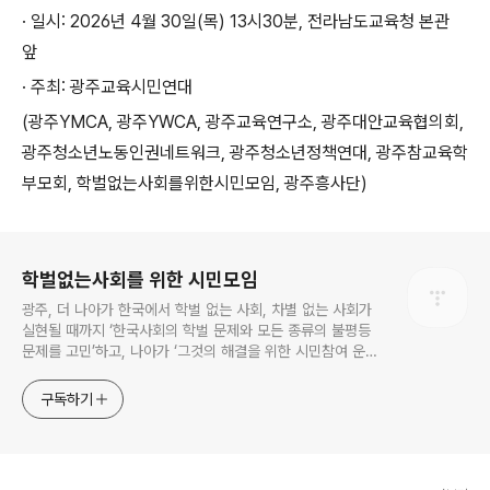
·
일시
: 2026
년
4
월
30
일
(
목
) 13
시
30
분
,
전라남도교육청 본관
앞
·
주최
:
광주교육시민연대
(
광주
YMCA,
광주
YWCA,
광주교육연구소
,
광주대안교육협의회
,
광주청소년노동인권네트워크
,
광주청소년정책연대
,
광주참교육학
부모회
,
학벌없는사회를위한시민모임
,
광주흥사단
)
로그 정보
학벌없는사회를 위한 시민모임
광주, 더 나아가 한국에서 학벌 없는 사회, 차별 없는 사회가
실현될 때까지 ‘한국사회의 학벌 문제와 모든 종류의 불평등
문제를 고민’하고, 나아가 ‘그것의 해결을 위한 시민참여 운
동’을 펼치고 있는 비영리민간단체입니다.
구독하기