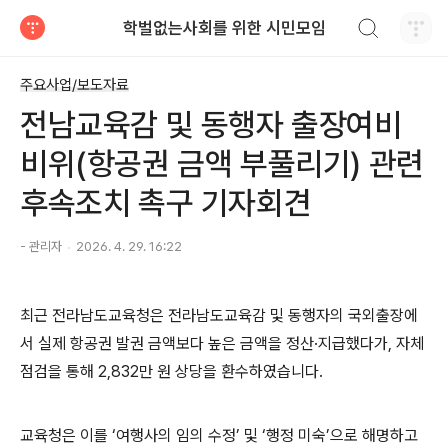
검색하기
학벌없는사회를 위한 시민모임
티스토리
주요사업/보도자료
전남교육감 및 동행자 출장여비
비위(항공권 금액 부풀리기) 관련
후속조치 촉구 기자회견
- 관리자
2026. 4. 29. 16:22
최근 전라남도교육청은 전라남도교육감 및 동행자의 국외출장에
서 실제 항공권 발권 금액보다 높은 금액을 정산
·
지급했다가
,
자체
점검을 통해
2,832
만 원 상당을 환수하였습니다
.
교육청은 이를
‘
여행사의 임의 수정
’
및
‘
행정 미숙
’
으로 해명하고