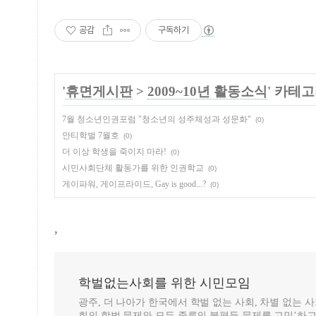
공감
구독하기
'
휴면게시판
>
2009~10년 활동소식
' 카테
7월 청소년인권포럼 "청소년의 성주체성과 성문화"
(0)
안티학벌 7월호
(0)
더 이상 학생을 죽이지 마라!
(0)
시민사회단체 활동가를 위한 인권학교
(0)
게이파워, 게이프라이드, Gay is good...?
(0)
,
학벌없는사회를 위한 시민모임
광주, 더 나아가 한국에서 학벌 없는 사회, 차별 없는 
회의 학벌 문제와 모든 종류의 불평등 문제를 고민’하고