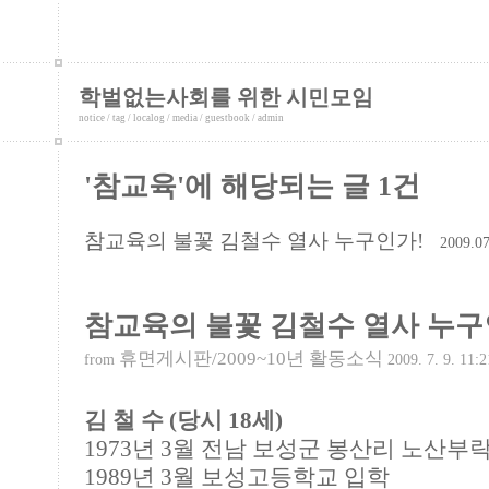
학벌없는사회를 위한 시민모임
notice
/
tag
/
localog
/
media
/
guestbook
/
admin
'참교육'에 해당되는 글 1건
참교육의 불꽃 김철수 열사 누구인가!
2009.07
참교육의 불꽃 김철수 열사 누구
휴면게시판/2009~10년 활동소식
from
2009. 7. 9. 11:2
김 철 수 (당시 18세)
1973년 3월 전남 보성군 봉산리 노산부
1989년 3월 보성고등학교 입학