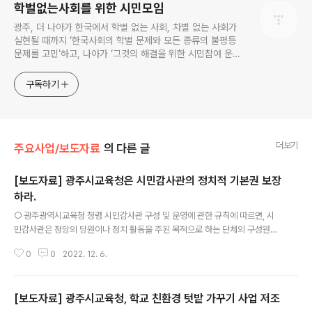
학벌없는사회를 위한 시민모임
광주, 더 나아가 한국에서 학벌 없는 사회, 차별 없는 사회가
실현될 때까지 ‘한국사회의 학벌 문제와 모든 종류의 불평등
문제를 고민’하고, 나아가 ‘그것의 해결을 위한 시민참여 운
동’을 펼치고 있는 비영리민간단체입니다.
구독하기
더보기
주요사업/보도자료
의 다른 글
[보도자료] 광주시교육청은 시민감사관의 정치적 기본권 보장
하라.
글 내용
○ 광주광역시교육청 청렴 시민감사관 구성 및 운영에 관한 규칙에 따르면, 시
민감사관은 정당의 당원이나 정치 활동을 주된 목적으로 하는 단체의 구성원으
로 겸직할 수 없도록 규정하고 있다. - 참고로 17개 시·도교육청 중 정당 당원 등
0
0
2022. 12. 6.
사유로 시민감사관 겸직을 금하고 있는 곳은 광주를 포함 네 곳이며, 충북은 ‘정
당의 간부’에 한해 겸직을 금하고 있다. 이들이 겸직을 금하는 근거는 ‘정치적 중
립성이 훼손될 수 있다’는 매우 추상적인 사유이다. ○ 그런데, 시민들에게 보편
[보도자료] 광주시교육청, 학교 친환경 텃밭 가꾸기 사업 저조
적으로 보장되는 정치적 시민권을 제약하면서까지 시민 감사관을 구성할 경우,
글 내용