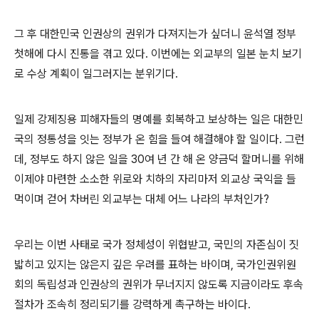
그 후 대한민국 인권상의 권위가 다져지는가 싶더니 윤석열 정부
첫해에 다시 진통을 겪고 있다
.
이번에는 외교부의 일본 눈치 보기
로 수상 계획이 일그러지는 분위기다
.
일제 강제징용 피해자들의 명예를 회복하고 보상하는 일은 대한민
국의 정통성을 잇는 정부가 온 힘을 들여 해결해야 할 일이다
.
그런
데
,
정부도 하지 않은 일을
30
여 년 간 해 온 양금덕 할머니를 위해
이제야 마련한 소소한 위로와 치하의 자리마저 외교상 국익을 들
먹이며 걷어 차버린 외교부는 대체 어느 나라의 부처인가
?
우리는 이번 사태로 국가 정체성이 위협받고
,
국민의 자존심이 짓
밟히고 있지는 않은지 깊은 우려를 표하는 바이며
,
국가인권위원
회의 독립성과 인권상의 권위가 무너지지 않도록
지금이라도 후속
절차가 조속히 정리되기를 강력하게 촉구하는 바이다
.