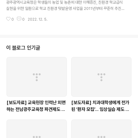
전문성 있는 감사단을 내실 있게 꾸리기도 힘들뿐더러 감사단 내에서 다양성을
광주광역시교육청은 학생들의 농업 및 농촌에 대한 이해증진, 친환경 학교급식
보장하기도 힘들다. 결국 외부감시자로서 시민감사단의 공익활동역량만 위축될
실현을 위한 일환으로 학교 친환경 텃밭운영 사업을 2011년부터 꾸준히 추진
것이다. _ 이는..
해오고 있다. 학교 친환경 텃밭은 공모 방식을 통해 추진되고 있으며, 선정된 학
0
0
2022. 12. 5.
교는 교육과정과 연계하여 교내 생태 체험학습장 조성(상자, 유휴지 등) 및 작물
재배 체험 기회를 학생들에게 제공하고 있다. 그런데 우리단체가 광주광역시교
육청으로부터 받은 자료를 확인한 바에 따르며, 올해 학교 친환경 텃밭운영 실
적이 지난해에 비해 저조한 것으로 드러났다. 2022년 학교 친환경 텃밭사업에
참여한 학교는 유휴지 39개교, 상자 120개교 등 159개교로, 지난해 보다 유휴
이 블로그 인기글
지 17개교, 상자 49개교 등 66개교가 줄어들었다. 구분 참여학교수 5년이상
운영학교 수 (..
[보도자료] 교육현장 인력난 외면
[보도자료] 치과대학생에게 전가
하는 전남광주교육청 파견제도 재
된 ‘환자 모집’… 임상실습 제도 개
검토해야
선 촉구