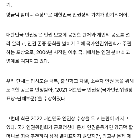
기
.
양금덕 할머니 수상으로 대한민국 인권상의 가치가 환기되어야
.
대한민국 인권상은 인권 보호에 공헌한 단체와 개인의 공로를 널
리 알리고
,
인권 존중 문화를 넓히기 위해 국가인권위원회가 주관
하는 포상으로
, 2006
년 시작된 이후 국내에서는 인권 분야 최고
영예로 여겨지고 있다
.
우리 단체는 입시모순 극복
,
출신학교 차별
,
소수자 인권 등을 위해
노력한 공로를 인정받아
, ‘2021
대한민국 인권상
(
국가인권위원장
표창
-
단체부문
)’
을 수상하였다
.
그런데 최근
2022
대한민국 인권상 수상을 두고 논란이 커지고
있다
.
국가인권위원회가 근로정신대 문제 인권운동가인 양금덕 할
머니를 최종 추천하여 상경 열차표까지 끊었지만
,
외교부 문제 제