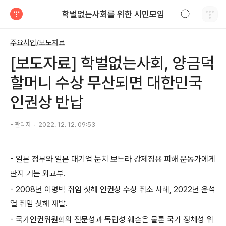
검색하기
학벌없는사회를 위한 시민모임
티스토리
주요사업/보도자료
[보도자료] 학벌없는사회, 양금덕
할머니 수상 무산되면 대한민국
인권상 반납
- 관리자
2022. 12. 12. 09:53
-
일본 정부와 일본 대기업 눈치 보느라 강제징용 피해 운동가에게
딴지 거는 외교부
.
- 2008
년 이명박 취임 첫해 인권상 수상 취소 사례
, 2022
년 윤석
열 취임 첫해 재발
.
-
국가인권위원회의 전문성과 독립성 훼손은 물론 국가 정체성 위