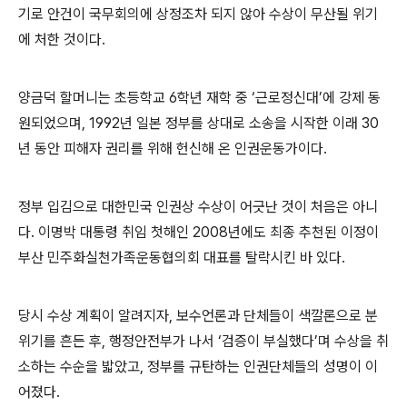
기로 안건이 국무회의에 상정조차 되지 않아 수상이 무산될 위기
에 처한 것이다
.
양금덕 할머니는 초등학교
6
학년 재학 중
‘
근로정신대
’
에 강제 동
원되었으며
, 1992
년 일본 정부를 상대로 소송을 시작한 이래
30
년 동안 피해자 권리를 위해 헌신해 온 인권운동가이다
.
정부 입김으로 대한민국 인권상 수상이 어긋난 것이 처음은 아니
다
.
이명박 대통령 취임 첫해인
2008
년에도 최종 추천된 이정이
부산 민주화실천가족운동협의회 대표를 탈락시킨 바 있다
.
당시 수상 계획이 알려지자
,
보수언론과 단체들이 색깔론으로 분
위기를 흔든 후
,
행정안전부가 나서
‘
검증이 부실했다
’
며 수상을 취
소하는 수순을 밟았고
,
정부를 규탄하는 인권단체들의 성명이 이
어졌다
.