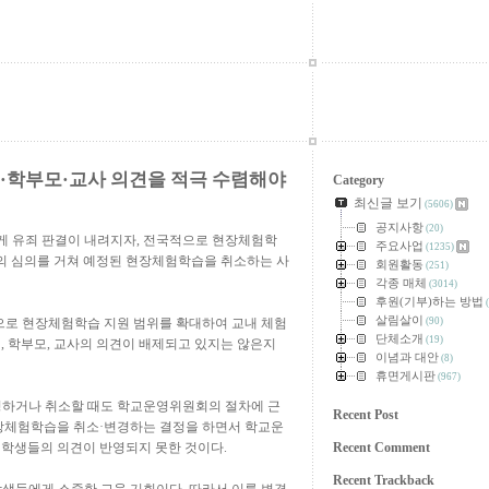
생·학부모·교사 의견을 적극 수렴해야
Category
최신글 보기
(5606)
공지사항
(20)
게 유죄 판결이 내려지자
,
전국적으로 현장체험학
주요사업
(1235)
 심의를 거쳐 예정된 현장체험학습을 취소하는 사
회원활동
(251)
각종 매체
(3014)
후원(기부)하는 방법
(
살림살이
로 현장체험학습 지원 범위를 확대하여 교내 체험
(90)
단체소개
(19)
생
,
학부모
,
교사의 의견이 배제되고 있지는 않은지
이념과 대안
(8)
휴면게시판
(967)
하거나 취소할 때도 학교운영위원회의 절차에 근
Recent Post
장체험학습을 취소
·
변경하는 결정을 하면서 학교운
,
학생들의 의견이 반영되지 못한 것이다
.
Recent Comment
Recent Trackback