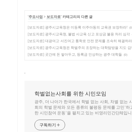
'
주요사업
>
보도자료
' 카테고리의 다른 글
[보도자료] 광주시교육청은 미등록 이주아동의 교육권 보장하라!
(0
[보도자료] 광주시교육청, 불법 사교육 신고 포상금 불용 처리 심각
[보도자료] 대광여고·서진여고 통학로 안전 문제를 조속히 해결하라
[보도자료] 광주시교육청은 학벌주의 조장하는 대학탐방을 지도·
[보도자료] 곳간에 돈 쌓아두고, 등록금 인상하는 광주 대학들
(0)
,
학벌없는사회를 위한 시민모임
광주, 더 나아가 한국에서 학벌 없는 사회, 차별 없는
회의 학벌 문제와 모든 종류의 불평등 문제를 고민’하고
한 시민참여 운동’을 펼치고 있는 비영리민간단체입니
구독하기