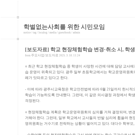
학벌없는사회를 위한 시민모임
notice
/
tag
/
localog
/
media
/
guestbook
/
admin
[보도자료] 학교 현장체험학습 변경·취소 시, 학
주요사업/보도자료
from
2025. 3. 10. 11:24
○
최근 학교 현장체험학습 중 학생이 사망한 사건에 대해 담당 교사에
습 운영이 위축되고 있다
.
광주 일부 초등학교에서는 학교운영위원회의
례가 잇따르고 있다고 한다
.
-
이에 따라 광주시교육청은 학교안전법
에 따라
6
월
21
일까지 한시적으
학습이 가능하도록 안내했다
.
그런데
,
이 같은 의사결정 과정에서 학
걱정된다
.
○
현장체험학습 계획은 학교운영위원회의 심의를 거쳐 결정되며
,
변경
거해야 한다
.
그런데
,
일부 학교에서 교사들의 반발 심리에 휩쓸려 현
영위원회는 거수기로 전락하는 상황이 벌어지고 있다
.
대다수 학부모