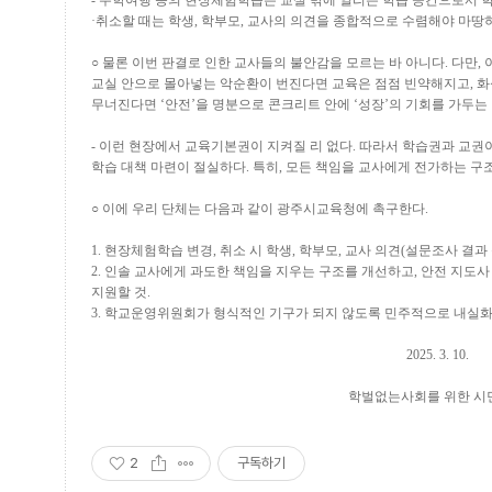
-
수학여행 등의 현장체험학습은 교실 밖에 열리는 학습 공간으로서 
·
취소할 때는 학생
,
학부모
,
교사의 의견을 종합적으로 수렴해야 마땅
○
물론 이번 판결로 인한 교사들의 불안감을 모르는 바 아니다
.
다만
,
교실 안으로 몰아넣는 악순환이 번진다면 교육은 점점 빈약해지고
,
화
무너진다면
‘
안전
’
을 명분으로 콘크리트 안에
‘
성장
’
의 기회를 가두는
-
이런 현장에서 교육기본권이 지켜질 리 없다
.
따라서 학습권과 교권이
학습 대책 마련이 절실하다
.
특히
,
모든 책임을 교사에게 전가하는 구
○
이에 우리 단체는 다음과 같이 광주시교육청에 촉구한다
.
1.
현장체험학습 변경
,
취소 시 학생
,
학부모
,
교사 의견
(
설문조사 결과
2.
인솔 교사에게 과도한 책임을 지우는 구조를 개선하고
,
안전 지도사
지원할 것
.
3.
학교운영위원회가 형식적인 기구가 되지 않도록 민주적으로 내실화
2025. 3. 10.
학벌없는사회를 위한 시
2
구독하기