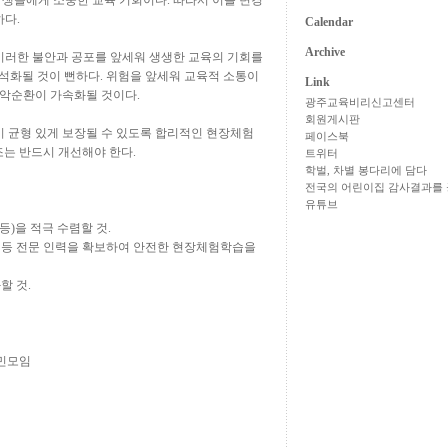
학생들에게 소중한 교육 기회이다
.
따라서 이를 변경
하다
.
Calendar
Archive
이러한 불안과 공포를 앞세워 생생한 교육의 기회를
석화될 것이 뻔하다
.
위험을 앞세워 교육적 소통이
Link
 악순환이 가속화될 것이다
.
광주교육비리신고센터
회원게시판
 균형 있게 보장될 수 있도록 합리적인 현장체험
페이스북
조는 반드시 개선해야 한다
.
트위터
학벌, 차별 봉다리에 담다
전국의 어린이집 감사결과를 
유튜브
 등
)
을 적극 수렴할 것
.
 등 전문 인력을 확보하여 안전한 현장체험학습을
할 것
.
민모임