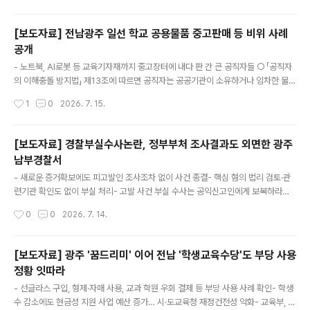
서 보인 태도는 ‘무책임’, ‘월권’, ‘불통’ 그 자체였다. ○ 김 위원장은 '서·논술형 100%
평가' 도입에 따른 사교육비 증가 우려를 두고 "현재로서는 막을 방법이 없다"고 답
[보도자료] 전남광주 일선 학교 공용물품 중고판매 등 비위 사례
했다. - 이미 논술 사교육 시장이 들썩이는 상황에서 대책도 없이 초등 5·6학년과 중
공개
1 대상 서·논술형 평가를 전면 도입하겠다는 것은 학생에게는 과도한 학습 부담을, 학
글 내용
부모에게는 무거운 경제적 고통을 떠넘..
- 노트북, AI로봇 등 교육기자재까지 중고장터에 내다 판 간 큰 공직자들 ○ 「공직자
의 이해충돌 방지법」 제13조에 따르면 공직자는 공공기관이 소유하거나 임차한 물
품, 차량, 건물, 시설 등을 사적인 용도로 사용·수익하거나 제3자에게 사용·수익하게
작성시간
1
0
2026. 7. 15.
해서는 안 된다. 그런데 전남광주 일선 학교 현장에서는 이러한 법적 의무를 무색하
게 만드는 공용물품 관리 소홀 및 절도 사례가 잇따라 적발되고 있다. ○ 우리단체가
정보공개를 통해 확인한 최근 비위 사례를 살펴보면, - A중학교 공직자는 제습기를
[보도자료] 경찰부실수사논란, 정부부처 조사결과도 외면한 광주
중고거래 사이트를 통해 판매하였다가 적발되어 경징계(견책) 처분과 함께 징계부가
남부경찰서
금 10만 원, 과태료 30만 원 부과 및 기관주의 조치를 받았다. - B초등학교 공직자는
글 내용
학교 소유의 노트북 등 정보화 기자재를 중..
- 새로운 증거확보에도 피고발인 조사조차 없이 사건 종결- 핵심 혐의 법리 검토·관
련기관 확인도 없이 부실 처리- 고발 사건 부실 수사는 공익신고인에게 보복하라는
허가로 작동- 광주경찰청 수사심의 통해 수사 적정성 재검토 해야 ○ 최근 장윤기 사
작성시간
0
0
2026. 7. 14.
건을 계기로 경찰의 부실수사와 봐주기 수사 논란이 사회적 쟁점이 되고 있다. 경찰
수사는 형사사법 전반에 대한 국민 신뢰와 직결되는 문제다. ○ 학벌없는사회를 위한
시민모임은 현재 광주경찰청에 모 특성화고등학교 '사서명 부정사용 사건'에 대한 수
[보도자료] 광주 '꿈드리미' 이어 전남 '학생교육수당'도 부당 사용
사심의를 신청 중이다. 이 사건 역시 정부기관 감사로 새로운 객관적 증거가 확인되
정황 잇따라
었음에도 경찰이 이를 제대로 검토하지 않은 채 사건을 종결한 것은 아닌지 재검토가
글 내용
필요하다. ○ 이 사건은 2025년 11월 한 차례 불송치(..
- 선글라스 구입, 형제·자매 사용, 교과 학원 우회 결제 등 부당 사용 사례 확인- 학생
수 감소에도 현금성 지원 사업 예산 증가… 시·도교육청 재정건전성 악화- 교육부, 무