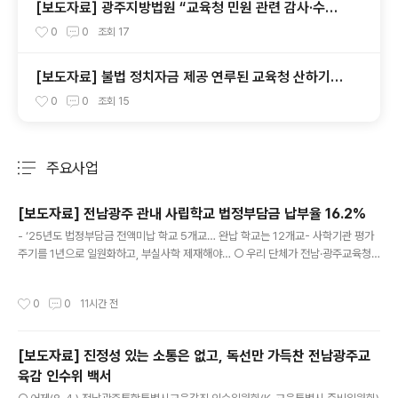
[보도자료] 광주지방법원 “교육청 민원 관련 감사·수사
의뢰 요청서, 정보공개 대상”
0
0
조회
17
[보도자료] 불법 정치자금 제공 연루된 교육청 산하기관
장 교체를 촉구한다.
0
0
조회
15
주요사업
분류 전체보기
주요 글 목록
[보도자료] 전남광주 관내 사립학교 법정부담금 납부율 16.2%
글 내용
- ‘25년도 법정부담금 전액미납 학교 5개교… 완납 학교는 12개교- 사학기관 평가
주기를 1년으로 일원화하고, 부실사학 제재해야… ○ 우리 단체가 전남·광주교육청
홈페이지에 공개된 ‘2025년도 초·중·고 사립학교 157개교 법정부담금 납부 현
황’을 검토한 결과, 사학법인의 법정부담금 미납 관행과 혈세 의존 현상이 여전히 심
작성시간
0
0
11시간 전
각한 것으로 드러났다. - 법정부담금은 사학법인이 법적으로 부담해야 하는 교직원
의 사립학교교직원연금, 건강보험료, 재해보상부담금 등 최소한의 의무 경비이다. 하
지만 상당수 사학법인이 이 책임을 다하지 않고 있어, 이로 인해 발생한 미납액은 매
[보도자료] 진정성 있는 소통은 없고, 독선만 가득찬 전남광주교
년 교육청의 재정결함보조금, 즉 시민의 혈세로 메워지고 있는 실정이다. - 아래 표>
육감 인수위 백서
와 같이, 전남광주 관내 사립학교 157개교의 2025년도..
글 내용