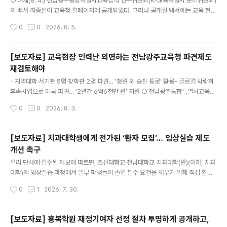
○ 어제(8. 4.) 전남광주통합특별시교육감직 인수위원회(K-교육특별시 준비위원회)
의 백서 최종본이 교육청 홈페이지에 공개되었다. 그러나 공개된 백서에는 교육 현장
의 목소리를 귀담아듣고자 하는 진정성을 눈 씻고 찾아볼 수 없었다. * 교육청 홈페
작성시간
0
0
2026. 8. 5.
이지 : https://www.jngjedu.kr/news/articleView.html?idxno=119232 -
인수위는 출범 이후 시민과 교육 주체들이 제안한 정책을 어떻게 검토하고 반영했는
지에 대한 설명을 단 한 줄도 담지 않았다. 선거 과정에서 시민사회와의 협치를 공언
[보도자료] 교육현장 인력난 외면하는 전남광주교육청 파견제도
하고, 당선 이후 인수위 내 ‘시민소통위원회’까지 요란하게 꾸렸지만, 결과적으로 시
재검토해야
민을 대하는 태도는 ‘불통’과 ‘독선’ 그 자체였다. ○ 인수위는 거대해진 특별시교육감
글 내용
의 권한을 견제하고 교..
- 지역대학 서기관 5명·장학관 2명 파견… '정원 외 승진 통로' 활용- 글로컬 박람회
후속사업으로 미국 파견… ‘2년간 6억6천만 원’ 지원 ○ 전남광주통합특별시교육청
이 '지역 대학과의 교육협력 강화'를 명분으로 운영해 온 대학협력관 파견 제도가 사
작성시간
0
0
2026. 8. 3.
실상 승진 통로로 활용되고 있다는 지적이 공직사회 안팎에서 제기되고 있다. ○ 전
남광주교육청은 전남광주 지역 4개 대학에 서기관 5명, 장학관 2명, 사무관 1명, 장
학사 2명, 주무관 7명 등을 파견하고 별도의 예산도 지원하고 있다. 그러나 이 제도
[보도자료] 치과대학생에게 전가된 ‘환자 모집’… 임상실습 제도
의 운영 실태를 살펴보면, 정원 규정을 우회해 정원 외(外) 4급(서기관) 직위를 상시
개선 촉구
적으로 확보·관리하는 수단으로 활용돼 왔다는 정황이 뚜렷하다. 전남청사광주청사
글 내용
대학명직위(인원)대학명직위(인원)운영비목포대서기..
우리 단체에 접수된 제보에 따르면, 조선대학교·전남대학교 치과대학(원)(이하, 치과
대학)의 임상실습 과정에서 일부 학생들이 졸업 필수 요건을 채우기 위해 직접 환자
를 모집하고 있는 것으로 확인됐다. 치과대학 학생들은 졸업을 위해 스케일링, 충치
작성시간
0
1
2026. 7. 30.
치료, 사랑니 발치 등 일정 수준의 임상실습(교육과정 이수)을 해야 한다. 그러나 대
학 수련병원의 환자 연계 지원이 미흡하여, 학생 개인들이 가족과 지인을 동원하거나
지역 온라인 커뮤니티를 통해 직접 환자를 구하는 행태가 반복되고 있다.별첨1 참고
[보도자료] 홍복학원 재정기여자 선정 절차 투명하게 공개하고,
>사례 1: 전남대 치과대학생의 '무료 치과검진, 사랑니 발치 관련 환자 모집‘ 글이 수