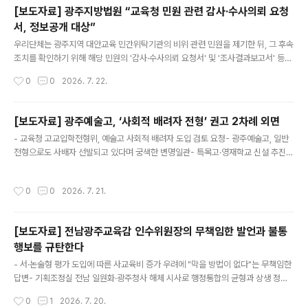
등을 명분으로 2019년 그를 부당 해임했다. 이후 한유석 위원장은 불복 소송을 제기
[보도자료] 광주지방법원 “교육청 민원 관련 감사·수사의뢰 요청
했고, 대법원에서 최종 승소해 2022년 복직한 뒤 이듬해 정년퇴직했다. 그간 전국
서, 정보공개 대상”
사학민주화교수연대 공동대표로 활동하는 등 사립대학의 재무·입시·인사 비리와 부
글 내용
당임금 문제 해결에 앞장서며 사학의 공공성 확보를 위해 힘써..
우리단체는 광주지역 대안교육 민간위탁기관의 비위 관련 민원을 제기한 뒤, 그 후속
조치를 확인하기 위해 해당 민원의 '감사·수사의뢰 요청서' 및 '조사결과보고서' 등에
대해 정보공개를 청구했다. 하지만 전남광주통합특별시교육청(처분당시, 광주광역
작성시간
0
0
2026. 7. 22.
시교육청)은 해당 정보가 '감사 및 수사에 관한 사항' 등에 해당한다며 비공개 처분을
내렸고, 이에 우리단체는 비공개 처분 취소 행정소송을 제기하여 일부 승소했다.※ 감
사·수사의뢰 요청서: 개인정보(성명·주소·연락처) 제외 전체 공개 / 조사결과보고서:
[보도자료] 광주예술고, ‘사회적 배려자 전형’ 권고 2차례 외면
비공개 광주지방법원 재판부는 감사·수사의뢰 요청서 등 정보에 대해 “광주광역시교
글 내용
- 교육청 고교입학전형위, 예술고 사회적 배려자 도입 검토 요청- 광주예술고, 일반
육청을 상대로 민원을 제기한 당사자로서, 민원 제기 등으로 이루어진 위 감사의 경
전형으로도 사배자 선발되고 있다며 궁색한 변명일관- 특목고·영재학교 신설 추진
위에 관한 사항을 확인할 필요가 있다.”고 판단했다. 또한..
속, 교육 기회 불평등 심화 우려 ○ 전남광주통합특별시교육청(광주청사) 고등학교
입학전형위원회가 교육기회 균등을 위해 광주예술고에 사회적 배려자 전형 도입을
작성시간
0
0
2026. 7. 21.
2차례(2024·2025년) 검토하도록 권고했으나, 광주예술고는 2027학년도 입학전
형에도 끝내 이를 반영하지 않았다. - 광주예술고는 "일반전형을 통해서도 사회적 배
려 대상 학생이 일부 선발되고 있다."는 이유를 들고 있다. 그러나 일반전형에서 사회
[보도자료] 전남광주교육감 인수위원장의 무책임한 발언과 불통
적 배려 대상 학생이 일부 합격하는 것과 사회적 배려자 전형을 통해 교육 기회를 제
행보를 규탄한다
도적으로 보장하는 것은 전혀 다른 문제이다. 사회적 배려자 전형..
글 내용
- 서·논술형 평가 도입에 따른 사교육비 증가 우려에 "막을 방법이 없다"는 무책임한
답변- 기획조정실 전남 일원화·광주청사 해체 시사로 행정통합의 균형과 상생 정신
훼손- 교육주체·시민사회 패싱, 논란 가득한 정책 강행…인수위원장 사과 및 의견수
작성시간
0
1
2026. 7. 20.
렴 촉구 ○ 김경범 전남광주통합특별시교육감 인수위원장이 지난 16일 기자회견에