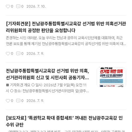
분별한 현금성 지원 사업 시 보통교부금 최대 100억 원 감액 방침- 학벌없는사회, 통
작성시간
0
0
2026. 7. 10.
합교육청 출범 계기로 선심성 바우처 사업 재고 촉구 ○ 광주광역시교육청의 바우처
사업인 '꿈드리미'에서 카드깡 등 부당 사용 사례가 드러난 데 이어, 전라남도교육청
의 바우처 사업(전남학생교육수당)에도 다양한 부당 사용 정황이 확인됐다. - 보편적
[기자회견문] 전남광주통합특별시교육감 선거법 위반 의혹선거관
교육복지 확대를 목적으로 도입된 바우처 사업이 관리 부실 속에 용도 외로 사용되면
리위원회의 공정한 판단을 요청합니다
서 사업 취지를 훼손하고 예산 낭비를 초래하고 있는데, 전남교육청은 현재까지 부당
글 내용
사용 사례를 단 한 건도 적발하지 못한 ..
존경하는 시민 여러분. 오늘 우리는 전남과 광주의 교육시민단체를 대표하여, 최근
언론 보도를 통해 제기된 전남광주통합특별시교육감의 공직선거법 위반 의혹에 대
해 선거관리위원회의 공정하고 엄정한 판단을 요청하기 위해 이 자리에 섰습니다. 민
작성시간
0
0
2026. 7. 9.
주주의에서 선거는 결과만큼이나 과정이 중요합니다. 특히 교육감 선거는 우리 아이
들의 교육을 책임질 공직자를 선택하는 과정입니다. 그렇기에 그 최고 책임자는 누구
보다 높은 도덕성과 법 준수 의식을 요구받습니다. 이 원칙이 지켜지지 않는다면, 선
전남광주통합특별시교육감 선거법 위반 의혹,
거로 세워진 자리는 정당성을 잃을 수밖에 없습니다. 그러나 최근 언론 보도를 통해
선거관리위원회 신고 및 시민사회 공동기자회
교육감을 둘러싼 여러 의혹이 잇따라 제기되었습니다. 해외 공무출장 중 카지노 도박
글 내용
견
의혹, 이를 둘러싼 해명의 진실성 논란, 의혹 무마를 위한 거액의 금품..
■ 기자회견 개요 ○ 일시: 2026년 7월 9일(목) 오전 11
시 ○ 장소: 전남광주통합특별시선거관리위원회 앞(광주
서구 치평동) ○ 참여단체: 광주교육시민연대, 전남교육회
작성시간
0
0
2026. 7. 9.
의 ○ 진행순서 - 공동주최 단체 대표 인사말, 대표발언 -
기자회견문 낭독 - 질의응답 및 마무리 - 신고서 접수 ■ 최
근 언론보도를 통해 전남광주통합특별시교육감을 둘러싸
[보도자료] ‘특권학교 확대 종합세트’ 꺼내든 전남광주교육감 인
고 ①해외 공무출장 중 카지노 도박 의혹 ②의혹 무마를 위
수위 규탄
한 거액의 금품 제공 시도 의혹 ③현직 교육장의 선거 개입
글 내용