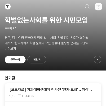
검색하기
티스토리
학벌없는사회를 위한 시민모임
구독자
24
광주, 더 나아가 한국에서 학벌 없는 사회, 차별 없는 사회가 실현될
때까지 ‘한국사회의 학벌 문제와 모든 종류의 불평등 문제를 고민’하
고, 나아가 ‘그것의 해결을 위한 시민참여 운동’을 펼치고 있는 비영리
...더보기
민간단체입니다.
구독하기
방명록
신고하기 레이어
열기
인기글
[보도자료] 치과대학생에게 전가된 ‘환자 모집’… 임상실
습 제도 개선 촉구
0
1
조회
32