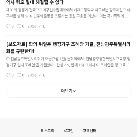
역사 혐오 절대 해결할 수 없다
고 평가 혁신이 이루어지지 않는다. 학생들의 문해력과 사고력은 독서교육, 토론과
글 내용
탐구 중심 수업, 교육과정 운영, 교사의 전문성 ..
제81회 청룡기 전국고교야구선수권대회에서 배재고등학교 야구부는 광주제일고 야
구부를 향해 5·18 민주화운동을 조롱하는 응원 구호를 외쳤다. 이는 국가폭력의 아
픔을 가진 공동체에 깊은 상처를 준 행동이다. 절대 실수로 볼 수 없다. 배재고의 초기
작성시간
0
0
2026. 7. 1.
대응은 책임 회피였다. 첫 사과문은 “일부 학생 선수의 부적절한 응원 구호”라는 식
으로 사안을 축소했고, 생성형 인공지능 워터마크가 포함된 사과문으로 무성의한 대
응으로 비판받았다. 이후 2차 사과문에서 “윤리의식과 역사인식의 총체적 붕괴”라
[보도자료] 합의 뒤엎은 행정기구 조례안 가결, 전남광주특별시의
고 말을 바꿨지만, 이미 사과문의 진정성에 대한 의문은 커진 상태다. 고교 운동부는
회를 규탄한다!
승패만을 겨루는 공간이 아니라, 공정한 경쟁과 더불어 상대팀을 존중하는 시민의식
글 내용
을 배우는 교육 현장이어야 한다. 경기 중 부적절한 구호가 나왔..
○ 전남광주특별시의회가 오늘(7월 1일) 본회의에서 '전남광주통합특별시교육청 행
정기구 설치 조례안'을 가결했다. (찬성 66, 반대 15) 그러나 이 조례안은 양 교육청
이 장기간 협의를 거쳐 합의했던 기획조정실 광주 배치 원칙을 뒤집은 내용을 담고
작성시간
0
0
2026. 7. 1.
있다. ‘통합’의 기본 토양인 상생과 신뢰를 허물면서 ‘통합’ 교육청의 첫발을 내디딘
셈이다. ○ 교육청 정책의 컨트롤타워인 기획조정실 위치를 단 5일간의 형식적인 입
법예고만 거쳐 공론화 과정도 없이 변경한 것은 통합교육청 조직 설계의 핵심 원칙을
더보기
충분한 검토 없이 변경한 것이다. - 특히 전남교육청은 불과 며칠 사이 법제심의위원
회를 두 차례 개최해 조례안을 심의한 뒤 기획조정실 배치 결정을 번복했고, 지난 6
월 26일 광주교육청에 이를 일방적으로 통보했다..
의안내
티스토리
로그인
고객센터