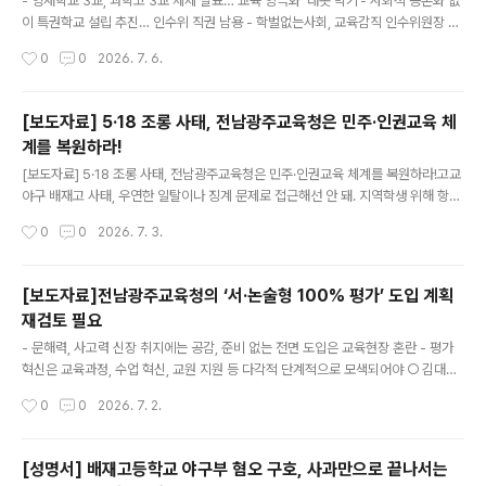
정황이 잇따라 제기되었습니다. ■ 이에 전남과 광주의 교
- 영재학교 3교, 과학고 3교 체제 발표… 교육 양극화 ‘대못 박기’- 사회적 공론화 없
육시민사회단체는 공직선거법 위반 소지가 있는 사안에 대
이 특권학교 설립 추진… 인수위 직권 남용 - 학벌없는사회, 교육감직 인수위원장 면
해 오늘 시민사회 공동기자회견을 개최하고, 회견 직후 선
담 요청 및 재검토 촉구 ○ 전남·광주교육청이 내국인 입학을 최대 50%까지 허용하
작성시간
0
0
2026. 7. 6.
거관리위원회에 공식 신고서를 접수합니다. 기자회견문은
는 「외국교육기관 설립·운영 조례안」을 입법예고하며 ‘내국인 귀족학교 설립’을 추진
회견 당일 현장에서 배포할 예정..
한 데 이어, 최근에는 김대중 교육감직 인수위원회가 영재학교와 과학고를 무더기로
신설·특화하겠다는 이른바 ‘특권학교 종합세트’ 구상을 발표했다. - 우리 단체는 교육
[보도자료] 5·18 조롱 사태, 전남광주교육청은 민주·인권교육 체
공공성을 무너뜨리고 지역 내 학교 서열화와 교육 불평등을 극단적으로 심화시킬 인
계를 복원하라!
수위의 이번 발표내용에 반대하며, 전면 재검토를 촉구한다. ○ 인수위 구상의 핵심
글 내용
은 광주과학고에 더해 GIST 부설 AI영재학교,..
[보도자료] 5·18 조롱 사태, 전남광주교육청은 민주·인권교육 체계를 복원하라!고교
야구 배재고 사태, 우연한 일탈이나 징계 문제로 접근해선 안 돼. 지역학생 위해 항의
하는 일 넘어 민주·인권·역사교육 선도하는 교육청 필요.학생인권조례, 5.18교육조
작성시간
0
0
2026. 7. 3.
례, 민주시민교육조례 조속히 제정 촉구. ○ 제81회 청룡기 전국고교야구선수권대회
에서 광주지역학교를 조롱하는 과정에서 ‘5·18 민주화운동’을 폄훼하는 응원이 등장
했다. 우리 교육이 학생들에게 민주주의와 인권, 역사에 대한 올바른 가치관을 충분
[보도자료]전남광주교육청의 ‘서·논술형 100% 평가’ 도입 계획
히 길러주고 있는지 근본적으로 되돌아보게 하는 사건이다. 타인을 존중하고 공정한
재검토 필요
경쟁을 배워야 할 스포츠 현장에서 민주주의의 역사를 희화화하고 혐오를 조장하는
글 내용
구호가 등장한 것은 결코 가볍게 넘길 일이 아니다. 더욱이 ..
- 문해력, 사고력 신장 취지에는 공감, 준비 없는 전면 도입은 교육현장 혼란 - 평가
혁신은 교육과정, 수업 혁신, 교원 지원 등 다각적 단계적으로 모색되어야 ○ 김대중
전남광주통합특별시교육감은 내년부터 초등학교 5·6학년과 중학교 1학년 평가에서
작성시간
0
0
2026. 7. 2.
객관식을 없애고, 전국 최초로 '서·논술형 100% 평가'를 도입하겠다고 밝혔다. 학생
들의 문해력과 사고력을 기르겠다는 정책 취지에는 공감한다. 그러나 충분한 준비와
합의 없이 특정 평가 방식을 전면적으로 적용하는 것은 교육 현장에 적지 않은 혼란
[성명서] 배재고등학교 야구부 혐오 구호, 사과만으로 끝나서는
을 가져올 수 있다는 점에서 우리 단체는 깊은 우려를 표한다. ○ 평가 방식만 바꾼다