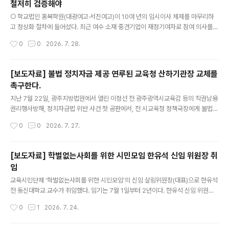
철저히 검증해야
시로 게시됨.사례 2: 조선대 치과대학생이 ‘(무료 구강검진 및 진료 시) 왕복 차량 운
글 내용
행까지 해드리겠다'는 등 편의를 제공하는 글이..
○ 학교법인 홍복학원(대광여고·서진여고)이 10여 년의 임시이사 체제를 마무리하
고 정상화 절차에 들어섰다. 최근 여수 소재 중견기업이 재정기여자로 참여 의사를
밝히며 '홍복학원 정상화 추진계획서'가 전남광주통합특별시교육청에 제출되었다. -
작성시간
0
0
2026. 7. 28.
그러나 우리단체에 공개한 정상화 추진계획서는 재정기여 의향자 관련 정보가 모두
비공개 처리된 상태였다. 사학의 공공성을 지키려면 재정기여 의향자의 재정능력, 도
덕성, 학교운영 의지 등을 학교구성원, 지역사회와 공유하고 의견을 수렴해야 한다.
[보도자료] 불법 정치자금 제공 연루된 교육청 산하기관장 교체를
우리 단체는 기본 검증조차 불가능한 '깜깜이' 방식의 정상화 추진에 깊은 우려를 표
촉구한다.
한다. ○ 현재 홍복학원은 설립자의 교비 횡령과 법인 부채로 재정이 극도로 악화되
글 내용
어 있다. 정상화를 위해서는 수익용 기본재산 임의처분 재산(21억여..
지난 7월 22일, 광주지방법원에서 열린 이정선 전 광주광역시교육감 등의 직권남용
권리행사방해, 정치자금법 위반 사건 첫 공판에서, 전 시교육청 정책국장에게 불법
정치자금 4,000만 원을 제공하고 선거 현수막 비용 500만 원을 대납한 A씨가 전
작성시간
0
0
2026. 7. 27.
남광주통합특별시교육청 산하기관장으로 재직 중인 사실이 드러났다. 현재 A씨가
공소 제기되었는지는 알 수 없으나, 불법행위가 드러난 만큼 이에 상응하는 조치가
필요하다. 형사처벌과 별도로, A씨가 저지른 행위는 교육자에게 요구되는 높은 도덕
[보도자료] 학벌없는사회를 위한 시민모임 한유석 신임 위원장 취
성과 공직윤리에 비추어 묵과할 수 없기 때문이다. 특히 A씨는 교원, 교육전문직, 일
임
반직 공무원의 전문성을 책임지는 연수기관에 재직하고 있다. 이러한 기관의 장은 일
글 내용
반 공직자보다 더욱 높은 수준의 청렴성이 요구되며, 법적 처벌..
교육시민단체 ‘학벌없는사회를 위한 시민모임’의 신임 살림위원장(대표)으로 한유석
전 동신대학교 교수가 취임했다. 임기는 7월 1일부터 2년이다. 한유석 신임 위원장
은 1994년 동신대학교 교수로 부임한 이후 대학 공공성 강화와 사학 민주화를 위해
작성시간
0
1
2026. 7. 24.
앞장서 왔다. 교육부 감사를 통해 재직 대학의 부조리가 드러나자 공공성 회복을 촉
구하는 성명을 발표하는 등 비판적 목소리를 냈으나, 학교법인은 품위유지 의무 위반